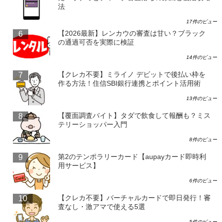
法
17件のビュー
【2026最新】レンカウの審査は甘い？ブラック
の通過可否を実際に検証
14件のビュー
【クレカ不要】ミライノ デビットで後払い枠を
作る方法！住信SBI銀行連携とポイント活用術
13件のビュー
【覆面調査バイト】タダで飲食して報酬も？ミス
テリーショッパー入門
8件のビュー
第2のテンポラリーカード【aupayカード即時利
用サービス】
6件のビュー
【クレカ不要】バーチャルカードで即日発行！審
査なし・激アマで使える5選
5件のビュー