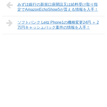
みずほ銀行の新規口座開設又は給料受け取り指
定でAmazonEchoShow5が貰える情報を入手！
ソフトバンク Leitz Phone1の機種変更24円 ＋ 2
万円キャッシュバック案件の情報を入手！