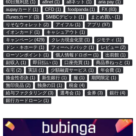
60日無利息
(1)
a8net
(1)
a8ネット
(1)
aria pay
(1)
aupayカード
(1)
CFD
(1)
foodpanda
(1)
FX
(83)
iTunesカード
(3)
SMBCデビット
(1)
まとめ買い
(1)
りそなウォレット
(2)
アイフル
(1)
アプリ
(97)
イオンカード
(1)
キャシュアウト
(1)
キャンペーン
(429)
クレカ現金化堂
(1)
ジモティ
(1)
ドン・キホーテ
(1)
フィーへドバック
(1)
レビュー
(2)
ローソンポイント
(1)
個人情報ドロボー
(1)
出前館
(1)
副収入
(1)
即日払い
(1)
口座売買
(1)
商品券ねっと
(1)
在宅
(2)
実話
(1)
少額融資サービス
(1)
年会費
(1)
換金性否決
(1)
新生銀行
(1)
服
(1)
期間限定
(1)
無印良品
(2)
独身の日
(1)
税金
(4)
給与ファクタリング
(3)
選考会
(1)
金券
(3)
銀行
(4)
銀行カードローン
(1)