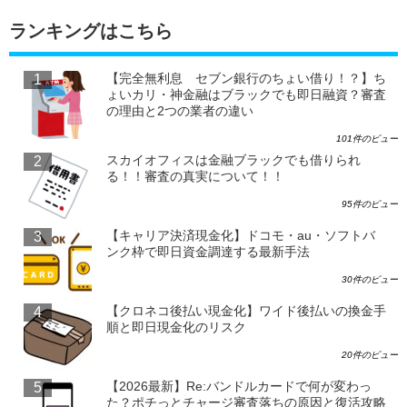
ランキングはこちら
【完全無利息 セブン銀行のちょい借り！？】ち
ょいカリ・神金融はブラックでも即日融資？審査
の理由と2つの業者の違い
101件のビュー
スカイオフィスは金融ブラックでも借りられ
る！！審査の真実について！！
95件のビュー
【キャリア決済現金化】ドコモ・au・ソフトバ
ンク枠で即日資金調達する最新手法
30件のビュー
【クロネコ後払い現金化】ワイド後払いの換金手
順と即日現金化のリスク
20件のビュー
【2026最新】Re:バンドルカードで何が変わっ
た？ポチっとチャージ審査落ちの原因と復活攻略