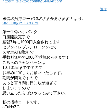
https://lite.tiktok.com/t/ZSNM4f3ph/
返信
最新の招待コード10名さま分あります！
より:
2023年10月24日 7:38 PM
第一生命ネオバンク
口座開設完了で
翌朝7時に1000円入金されてます！
セブンイレブン、ローソンにて
スマホATM取引で
手数料無料で1000円満額おろせます！
こちらのキャンペーンは
10月31日までですので
お早めに宜しくお願いいたします。
期間が間近ですので
あっと言う間に日にちが過ぎて
しまいますので
思い立ったらぜひやってみて下さい。
私の招待コードです。
oFuHxZG