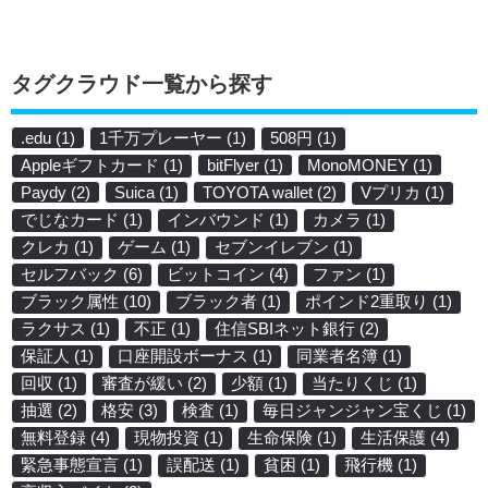
タグクラウド一覧から探す
.edu
(1)
1千万プレーヤー
(1)
508円
(1)
Appleギフトカード
(1)
bitFlyer
(1)
MonoMONEY
(1)
Paydy
(2)
Suica
(1)
TOYOTA wallet
(2)
Vプリカ
(1)
でじなカード
(1)
インバウンド
(1)
カメラ
(1)
クレカ
(1)
ゲーム
(1)
セブンイレブン
(1)
セルフバック
(6)
ビットコイン
(4)
ファン
(1)
ブラック属性
(10)
ブラック者
(1)
ポインド2重取り
(1)
ラクサス
(1)
不正
(1)
住信SBIネット銀行
(2)
保証人
(1)
口座開設ボーナス
(1)
同業者名簿
(1)
回収
(1)
審査が緩い
(2)
少額
(1)
当たりくじ
(1)
抽選
(2)
格安
(3)
検査
(1)
毎日ジャンジャン宝くじ
(1)
無料登録
(4)
現物投資
(1)
生命保険
(1)
生活保護
(4)
緊急事態宣言
(1)
誤配送
(1)
貧困
(1)
飛行機
(1)