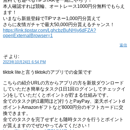
無料でも遊べるTIPSTARを一緒にやろう！
本人確認すれば競輪、オートレース1000円分無料でもらえ
ます！
いまなら新規登録でTIPマネー1,000円分貰えて
さらに友情ガチャで最大50,000円分貰えるチャンス！
https://link.tipstar.com/LghcbzBuNHiy6dFZA?
openExternalBrowser=1
返信
そ
より:
2023年10月24日 6:54 PM
tiktok liteと言うtiktokのアプリでの金策です
こちらの紹介URLの方からアプリの方を新規ダウンロード
していただき簡単なタスク(1日1回ログインしてチェックイ
ン)をしていただくとポイントが貯まる仕組みです。
全てのタスク(約1週間ほど)行うとPayPay、楽天ポイントd
ポイントAmazonギフトなど8000円分のギフトカードに交
換できます。
全てのタスクを完了せずとも随時タスクを行うとポイント
が貰えますのでぜひやってみてください！