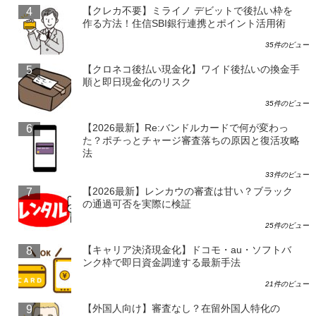
【クレカ不要】ミライノ デビットで後払い枠を
作る方法！住信SBI銀行連携とポイント活用術
35件のビュー
【クロネコ後払い現金化】ワイド後払いの換金手
順と即日現金化のリスク
35件のビュー
【2026最新】Re:バンドルカードで何が変わっ
た？ポチっとチャージ審査落ちの原因と復活攻略
法
33件のビュー
【2026最新】レンカウの審査は甘い？ブラック
の通過可否を実際に検証
25件のビュー
【キャリア決済現金化】ドコモ・au・ソフトバ
ンク枠で即日資金調達する最新手法
21件のビュー
【外国人向け】審査なし？在留外国人特化の