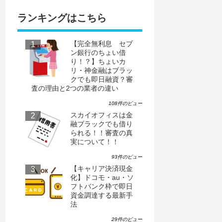
ランキングはこちら
【完全無利息 セブ
ン銀行のちょい借
り！？】ちょいカ
リ・神金融はブラッ
クでも即日融資？審
査の理由と2つの業者の違い
108件のビュー
スカイオフィスは金
融ブラックでも借り
られる！！審査の真
実について！！
93件のビュー
【キャリア決済現金
化】ドコモ・au・ソ
フトバンク枠で即日
資金調達する最新手
法
29件のビュー