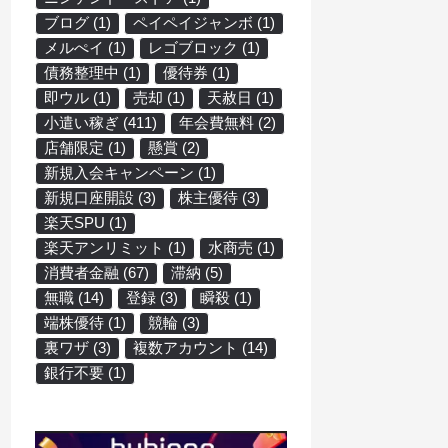
ブログ
(1)
ペイペイジャンボ
(1)
メルぺイ
(1)
レゴブロック
(1)
債務整理中
(1)
優待券
(1)
即ウル
(1)
売却
(1)
天赦日
(1)
小遣い稼ぎ
(411)
年会費無料
(2)
店舗限定
(1)
懸賞
(2)
新規入会キャンペーン
(1)
新規口座開設
(3)
株主優待
(3)
楽天SPU
(1)
楽天アンリミット
(1)
水商売
(1)
消費者金融
(67)
滞納
(5)
無職
(14)
登録
(3)
瞬殺
(1)
端株優待
(1)
競輪
(3)
裏ワザ
(3)
複数アカウント
(14)
銀行不要
(1)