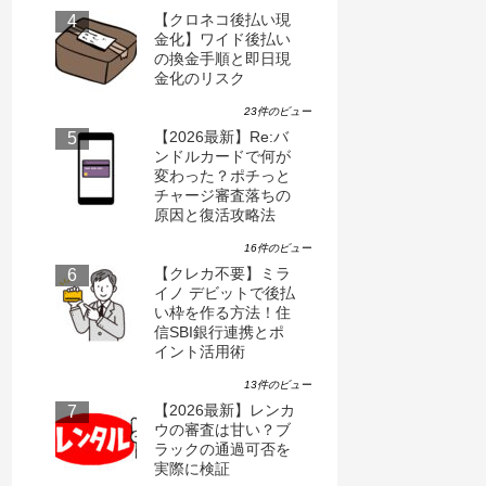
【クロネコ後払い現
金化】ワイド後払い
の換金手順と即日現
金化のリスク
23件のビュー
【2026最新】Re:バ
ンドルカードで何が
変わった？ポチっと
チャージ審査落ちの
原因と復活攻略法
16件のビュー
【クレカ不要】ミラ
イノ デビットで後払
い枠を作る方法！住
信SBI銀行連携とポ
イント活用術
13件のビュー
【2026最新】レンカ
ウの審査は甘い？ブ
ラックの通過可否を
実際に検証