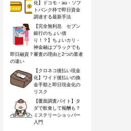
化】ドコモ・au・ソフ
トバンク枠で即日資金
調達する最新手法
【完全無利息 セブン
銀行のちょい借
り！？】ちょいカリ・
神金融はブラックでも
即日融資？審査の理由と2つの業者
の違い
【クロネコ後払い現金
化】ワイド後払いの換
金手順と即日現金化の
リスク
【覆面調査バイト】タ
ダで飲食して報酬も？
ミステリーショッパー
入門