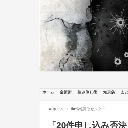
ホーム
金策術
踏み倒し術
知恵袋
ま
ホーム
情報買取センター
「20件申し込み否