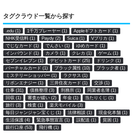
タグクラウド一覧から探す
.edu
(1)
1千万プレーヤー
(1)
Appleギフトカード
(1)
NHK受信料
(1)
Paydy
(2)
Suica
(1)
Vプリカ
(1)
でじなカード
(1)
でんさい
(1)
ゆめカード
(1)
インバウンド
(1)
カメラ
(1)
クレカ
(1)
ゲーム
(1)
セブンイレブン
(1)
デビットカード
(25)
ドリンク
(1)
バーチャルカード
(1)
ブラック属性
(10)
ブラック者
(1)
ミステリーショッパー
(1)
ラクサス
(1)
リボンエナジー
(1)
三井住友カード
(1)
交渉
(1)
仕事
(31)
債務整理
(3)
刑務所
(1)
同業者名簿
(1)
回収
(1)
審査が緩い
(2)
年金
(1)
当たりくじ
(1)
旅行
(3)
検査
(1)
楽天モバイル
(3)
毎日ジャンジャン宝くじ
(1)
法律相談
(1)
現金化本舗
(1)
生活保護
(4)
緊急事態宣言
(1)
誤配送
(1)
貧困
(1)
銀行口座
(53)
飛行機
(1)