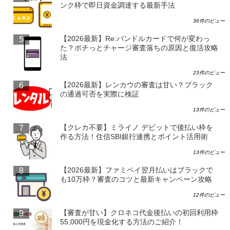
ンク枠で即日資金調達する最新手法
36件のビュー
【2026最新】Re:バンドルカードで何が変わっ
た？ポチっとチャージ審査落ちの原因と復活攻略
法
23件のビュー
【2026最新】レンカウの審査は甘い？ブラック
の通過可否を実際に検証
13件のビュー
【クレカ不要】ミライノ デビットで後払い枠を
作る方法！住信SBI銀行連携とポイント活用術
13件のビュー
【2026最新】ファミペイ翌月払いはブラックで
も10万枠？審査のコツと最新キャンペーン攻略
12件のビュー
【審査が甘い】クロネコ代金後払いの初回利用枠
55,000円を現金化する方法のご紹介！