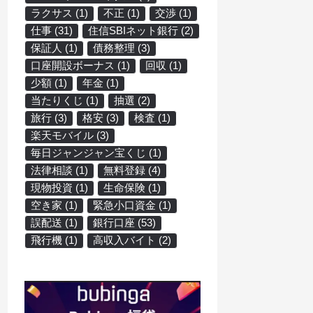
ラクサス
(1)
不正
(1)
交渉
(1)
仕事
(31)
住信SBIネット銀行
(2)
保証人
(1)
債務整理
(3)
口座開設ボーナス
(1)
回収
(1)
少額
(1)
年金
(1)
当たりくじ
(1)
抽選
(2)
旅行
(3)
格安
(3)
検査
(1)
楽天モバイル
(3)
毎日ジャンジャン宝くじ
(1)
法律相談
(1)
無料登録
(4)
現物投資
(1)
生命保険
(1)
空き家
(1)
緊急小口資金
(1)
誤配送
(1)
銀行口座
(53)
飛行機
(1)
高収入バイト
(2)