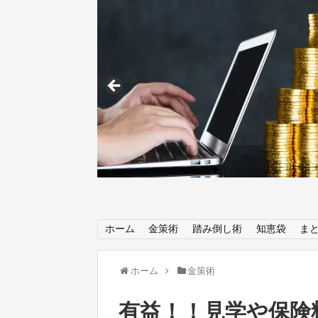
ホーム
金策術
踏み倒し術
知恵袋
ま
ホーム
金策術
有益！！見学や保険