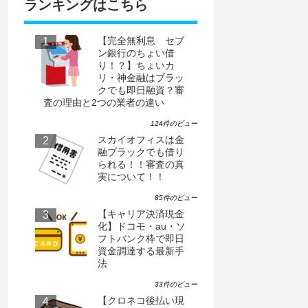
ランキングはこちら
【完全無利息 セブ
ン銀行のちょい借
り！？】ちょいカ
リ・神金融はブラッ
クでも即日融資？審
査の理由と2つの業者の違い
124件のビュー
スカイオフィスは金
融ブラックでも借り
られる！！審査の真
実について！！
85件のビュー
【キャリア決済現金
化】ドコモ・au・ソ
フトバンク枠で即日
資金調達する最新手
法
33件のビュー
【クロネコ後払い現