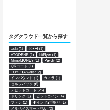
タグクラウド一覧から探す
.edu
(1)
508円
(1)
ATODENE
(1)
bitFlyer
(1)
MonoMONEY
(1)
Paydy
(2)
QRコード
(1)
TOYOTA wallet
(2)
インバウンド
(1)
カメラ
(1)
セルフバック
(6)
デビットカード
(25)
ドリンク
(1)
ビットコイン
(4)
ファン
(1)
ポインド2重取り
(1)
メルペイスマート払い
(2)