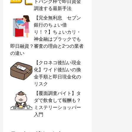
トバンク枠で即日資金
調達する最新手法
【完全無利息 セブン
銀行のちょい借
り！？】ちょいカリ・
神金融はブラックでも
即日融資？審査の理由と2つの業者
の違い
【クロネコ後払い現金
化】ワイド後払いの換
金手順と即日現金化の
リスク
【覆面調査バイト】タ
ダで飲食して報酬も？
ミステリーショッパー
入門