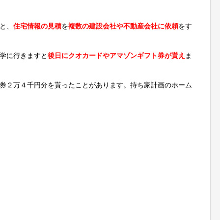
と、
住宅情報の見積
を
複数の建設会社や不動産会社に依頼
をす
学に行きますと
後日にクオカードやアマゾンギフト券が貰え
ま
券２万４千円分を貰ったことがあります。持ち家計画のホーム