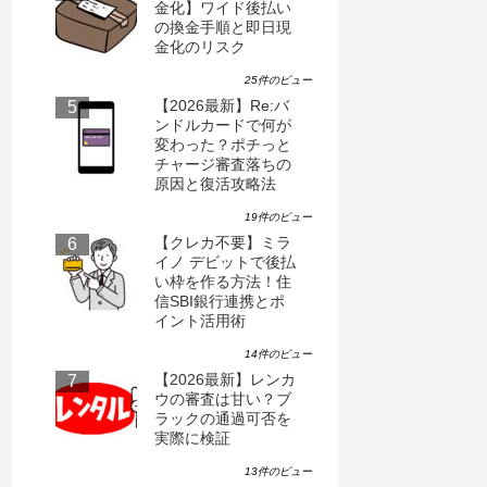
金化】ワイド後払い
の換金手順と即日現
金化のリスク
25件のビュー
【2026最新】Re:バ
ンドルカードで何が
変わった？ポチっと
チャージ審査落ちの
原因と復活攻略法
19件のビュー
【クレカ不要】ミラ
イノ デビットで後払
い枠を作る方法！住
信SBI銀行連携とポ
イント活用術
14件のビュー
【2026最新】レンカ
ウの審査は甘い？ブ
ラックの通過可否を
実際に検証
13件のビュー