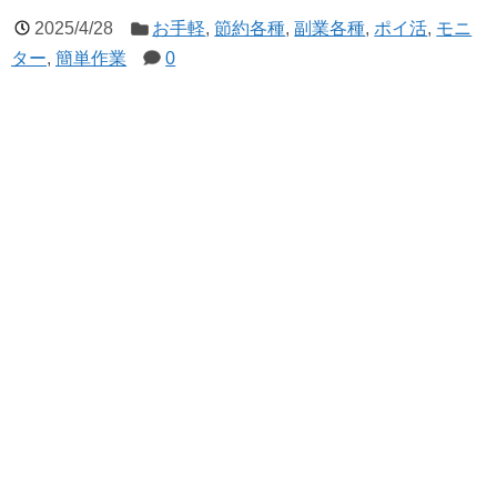
2025/4/28
お手軽
,
節約各種
,
副業各種
,
ポイ活
,
モニ
ター
,
簡単作業
0