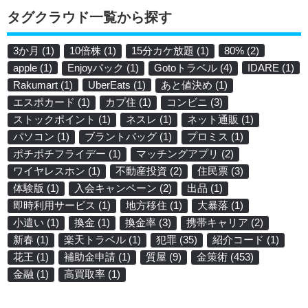
タグクラウド一覧から探す
3か月
(1)
10倍株
(1)
15分カケ放題
(1)
80%
(2)
apple
(1)
Enjoyパック
(1)
Gotoトラベル
(4)
IDARE
(1)
Rakumart
(1)
UberEats
(1)
あと値決め
(1)
エスポカード
(1)
カプ住
(1)
コンビニ
(3)
ストックポイント
(1)
ネスレ
(1)
ネット通販
(1)
パソコン
(1)
ブラントバッグ
(1)
プロミス
(1)
ポチポチフライデー
(1)
マッチングアプリ
(2)
ワイヤレスホン
(1)
不動産投資
(2)
住民票
(3)
体験版
(1)
入会キャンペーン
(2)
出品
(1)
即時利用サービス
(1)
地方移住
(1)
大暴落
(1)
小遣い
(1)
換金
(1)
換金率
(3)
携帯キャリア
(2)
新春
(1)
楽天トラベル
(1)
犯罪
(35)
紹介コード
(1)
花王
(1)
補助金申請
(1)
質屋
(9)
金策術
(453)
金融
(1)
高買取率
(1)