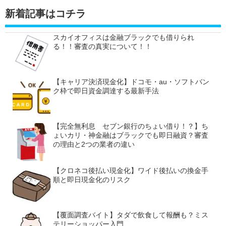
新着記事はコチラ
スカイオフィスは金融ブラックでも借りられ
る！！審査の真実について！！
【キャリア決済現金化】ドコモ・au・ソフトバン
ク枠で即日資金調達する最新手法
【完全無利息 セブン銀行のちょい借り！？】ち
ょいカリ・神金融はブラックでも即日融資？審査
の理由と2つの業者の違い
【クロネコ後払い現金化】ワイド後払いの換金手
順と即日現金化のリスク
【覆面調査バイト】タダで飲食して報酬も？ミス
テリーショッパー入門