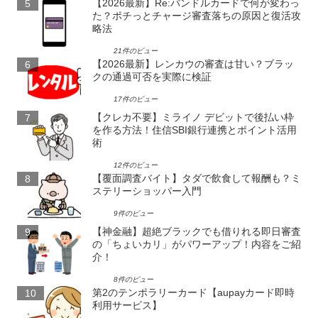
【2026最新】Re:バンドルカードで何が変わっ
た？ポチっとチャージ審査落ちの原因と復活攻
略法
21件のビュー
【2026最新】レンカウの審査は甘い？ブラッ
クの通過可否を実際に検証
17件のビュー
【クレカ不要】ミライノ デビットで後払い枠
を作る方法！住信SBI銀行連携とポイント活用
術
12件のビュー
【覆面調査バイト】タダで飲食して報酬も？ミ
ステリーショッパー入門
9件のビュー
【神金融】超絶ブラックでも借りれる即日審査
の「ちょいカリ」がパワーアップ！内容をご紹
介！
8件のビュー
第2のテンポラリーカード【aupayカード即時
利用サービス】