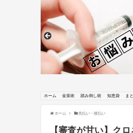
ホーム
金策術
踏み倒し術
知恵袋
ま
ホーム
先払い・後払い
【審査が甘い】クロ