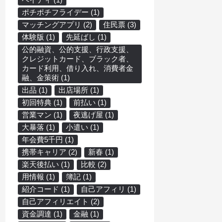
ポチポチフライデー
(1)
マッチングアプリ
(2)
住民票
(3)
体験版
(1)
先延ばし
(1)
公的融資、公的支援、行政支援、
クレジットカード、ブラック者、
カード利用、借り入れ、消費者金
融、金策術
(1)
出品
(1)
出店場所
(1)
初回特典
(1)
前払い
(1)
営業マン
(1)
夜逃げ屋
(1)
大暴落
(1)
小遣い
(1)
年会費5千円
(1)
携帯キャリア
(2)
新春
(1)
楽天後払い
(1)
比較
(2)
用情報
(1)
簿記
(1)
紹介コード
(1)
自己アフィリ
(1)
自己アフィリエイト
(2)
資金調達
(1)
金融
(1)