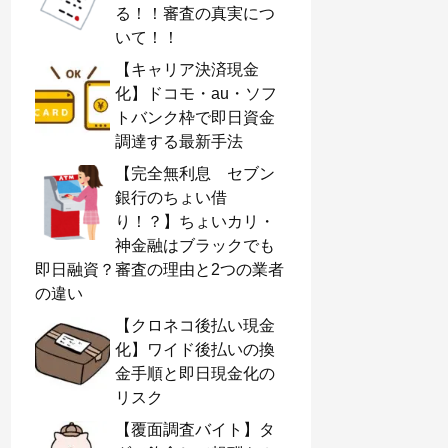
る！！審査の真実につ
いて！！
【キャリア決済現金
化】ドコモ・au・ソフ
トバンク枠で即日資金
調達する最新手法
【完全無利息 セブン
銀行のちょい借
り！？】ちょいカリ・
神金融はブラックでも
即日融資？審査の理由と2つの業者
の違い
【クロネコ後払い現金
化】ワイド後払いの換
金手順と即日現金化の
リスク
【覆面調査バイト】タ