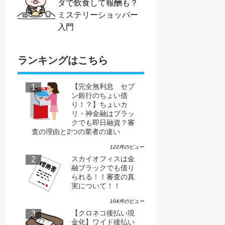
ダで飲食して報酬も？
ミステリーショッパー
入門
ランキングはこちら
【完全無利息 セブ
ン銀行のちょい借
り！？】ちょいカ
リ・神金融はブラッ
クでも即日融資？審
査の理由と2つの業者の違い
122件のビュー
スカイオフィスは金
融ブラックでも借り
られる！！審査の真
実について！！
104件のビュー
【クロネコ後払い現
金化】ワイド後払い