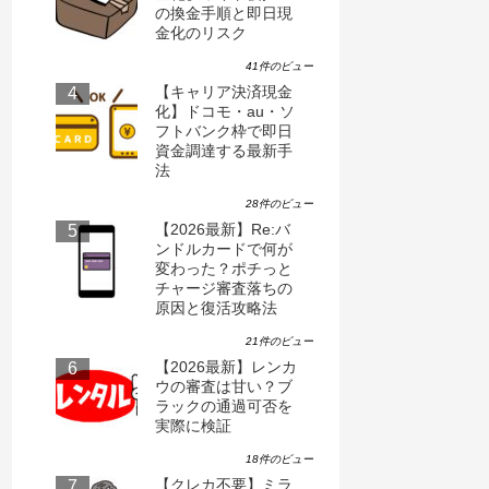
の換金手順と即日現
金化のリスク
41件のビュー
【キャリア決済現金
化】ドコモ・au・ソ
フトバンク枠で即日
資金調達する最新手
法
28件のビュー
【2026最新】Re:バ
ンドルカードで何が
変わった？ポチっと
チャージ審査落ちの
原因と復活攻略法
21件のビュー
【2026最新】レンカ
ウの審査は甘い？ブ
ラックの通過可否を
実際に検証
18件のビュー
【クレカ不要】ミラ