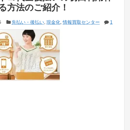
化する方法のご紹介！
5
先払い・後払い
,
現金化
,
情報買取センター
1