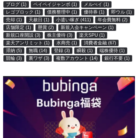
ブログ
(1)
ペイペイジャンボ
(1)
メルぺイ
(1)
レゴブロック
(1)
債務整理中
(1)
優待券
(1)
即ウル
(1)
売却
(1)
天赦日
(1)
小遣い稼ぎ
(411)
年会費無料
(2)
店舗限定
(1)
懸賞
(2)
新規入会キャンペーン
(1)
新規口座開設
(3)
株主優待
(3)
楽天SPU
(1)
楽天アンリミット
(1)
水商売
(1)
消費者金融
(67)
滞納
(5)
無職
(14)
登録
(3)
瞬殺
(1)
端株優待
(1)
競輪
(3)
裏ワザ
(3)
複数アカウント
(14)
銀行不要
(1)