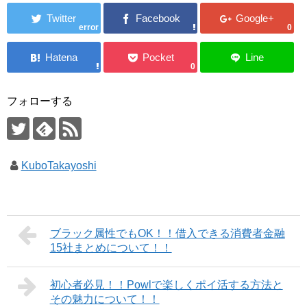
error
0
0
フォローする
KuboTakayoshi
ブラック属性でもOK！！借入できる消費者金融
15社まとめについて！！
初心者必見！！Powlで楽しくポイ活する方法と
その魅力について！！