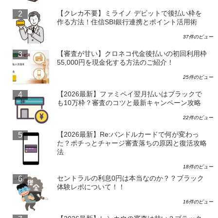
【クレカ不要】ミライノ デビットで後払い枠を
作る方法！住信SBI銀行連携とポイント活用術
37件のビュー
【審査が甘い】クロネコ代金後払いの初回利用枠
55,000円を現金化する方法のご紹介！
25件のビュー
【2026最新】ファミペイ翌月払いはブラックで
も10万枠？審査のコツと最新キャンペーン攻略
22件のビュー
【2026最新】Re:バンドルカードで何が変わっ
た？ポチっとチャージ審査落ちの原因と復活攻略
法
18件のビュー
セントラルの利息0円は本当なのか？？ブラック
体験レポについて！！
16件のビュー