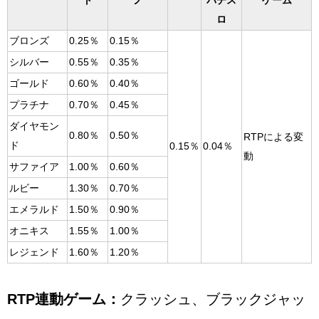
ト
ノ
パチス
ゲーム
ロ
ブロンズ
0.25％
0.15％
シルバー
0.55％
0.35％
ゴールド
0.60％
0.40％
プラチナ
0.70％
0.45％
ダイヤモン
0.80％
0.50％
RTPによる変
ド
0.15％
0.04％
動
サファイア
1.00％
0.60％
ルビー
1.30％
0.70％
エメラルド
1.50％
0.90％
オニキス
1.55％
1.00％
レジェンド
1.60％
1.20％
RTP連動ゲーム：
クラッシュ、ブラックジャッ