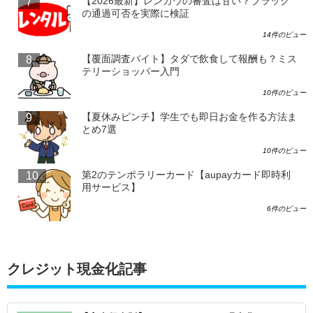
【2026最新】レンカウの審査は甘い？ブラック
の通過可否を実際に検証
14件のビュー
【覆面調査バイト】タダで飲食して報酬も？ミス
テリーショッパー入門
10件のビュー
【夏休みピンチ】学生でも即日お金を作る方法ま
とめ7選
10件のビュー
第2のテンポラリーカード【aupayカード即時利
用サービス】
6件のビュー
クレジット現金化記事