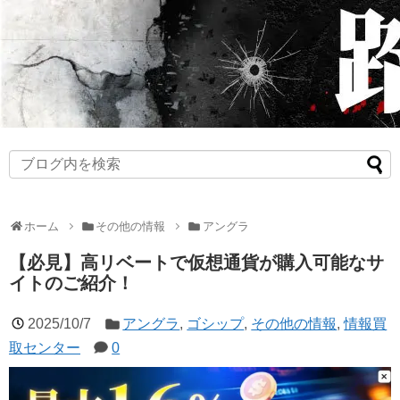
ホーム
その他の情報
アングラ
【必見】高リベートで仮想通貨が購入可能なサ
イトのご紹介！
2025/10/7
アングラ
,
ゴシップ
,
その他の情報
,
情報買
取センター
0