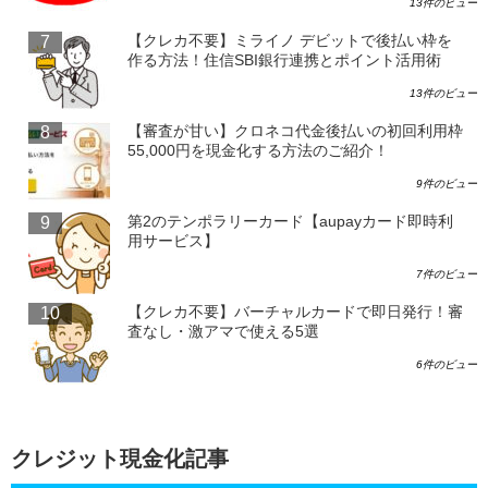
13件のビュー
【クレカ不要】ミライノ デビットで後払い枠を
作る方法！住信SBI銀行連携とポイント活用術
13件のビュー
【審査が甘い】クロネコ代金後払いの初回利用枠
55,000円を現金化する方法のご紹介！
9件のビュー
第2のテンポラリーカード【aupayカード即時利
用サービス】
7件のビュー
【クレカ不要】バーチャルカードで即日発行！審
査なし・激アマで使える5選
6件のビュー
クレジット現金化記事