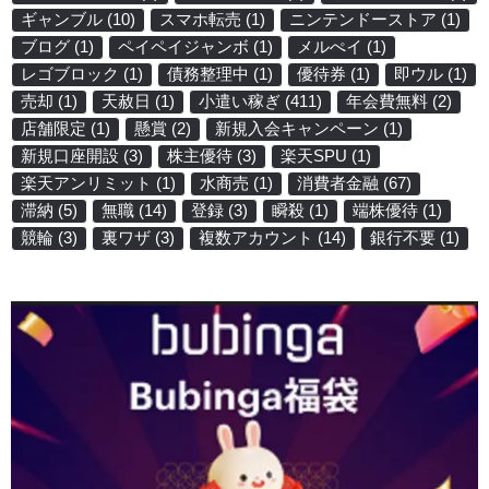
ギャンブル
(10)
スマホ転売
(1)
ニンテンドーストア
(1)
ブログ
(1)
ペイペイジャンボ
(1)
メルぺイ
(1)
レゴブロック
(1)
債務整理中
(1)
優待券
(1)
即ウル
(1)
売却
(1)
天赦日
(1)
小遣い稼ぎ
(411)
年会費無料
(2)
店舗限定
(1)
懸賞
(2)
新規入会キャンペーン
(1)
新規口座開設
(3)
株主優待
(3)
楽天SPU
(1)
楽天アンリミット
(1)
水商売
(1)
消費者金融
(67)
滞納
(5)
無職
(14)
登録
(3)
瞬殺
(1)
端株優待
(1)
競輪
(3)
裏ワザ
(3)
複数アカウント
(14)
銀行不要
(1)