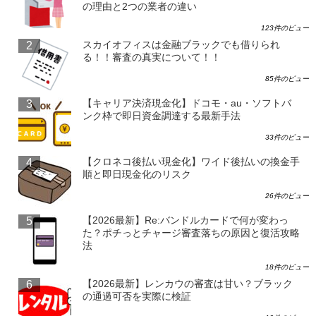
の理由と2つの業者の違い
123件のビュー
スカイオフィスは金融ブラックでも借りられ
る！！審査の真実について！！
85件のビュー
【キャリア決済現金化】ドコモ・au・ソフトバ
ンク枠で即日資金調達する最新手法
33件のビュー
【クロネコ後払い現金化】ワイド後払いの換金手
順と即日現金化のリスク
26件のビュー
【2026最新】Re:バンドルカードで何が変わっ
た？ポチっとチャージ審査落ちの原因と復活攻略
法
18件のビュー
【2026最新】レンカウの審査は甘い？ブラック
の通過可否を実際に検証