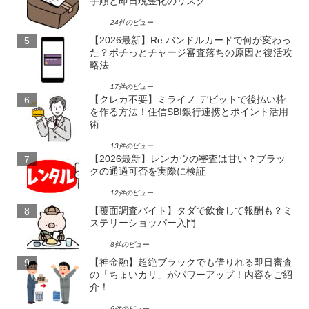
手順と即日現金化のリスク
24件のビュー
【2026最新】Re:バンドルカードで何が変わっ
た？ポチっとチャージ審査落ちの原因と復活攻
略法
17件のビュー
【クレカ不要】ミライノ デビットで後払い枠
を作る方法！住信SBI銀行連携とポイント活用
術
13件のビュー
【2026最新】レンカウの審査は甘い？ブラッ
クの通過可否を実際に検証
12件のビュー
【覆面調査バイト】タダで飲食して報酬も？ミ
ステリーショッパー入門
8件のビュー
【神金融】超絶ブラックでも借りれる即日審査
の「ちょいカリ」がパワーアップ！内容をご紹
介！
6件のビュー