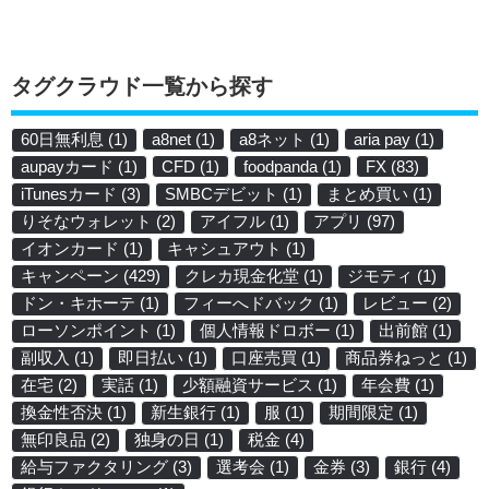
タグクラウド一覧から探す
60日無利息
(1)
a8net
(1)
a8ネット
(1)
aria pay
(1)
aupayカード
(1)
CFD
(1)
foodpanda
(1)
FX
(83)
iTunesカード
(3)
SMBCデビット
(1)
まとめ買い
(1)
りそなウォレット
(2)
アイフル
(1)
アプリ
(97)
イオンカード
(1)
キャシュアウト
(1)
キャンペーン
(429)
クレカ現金化堂
(1)
ジモティ
(1)
ドン・キホーテ
(1)
フィーへドバック
(1)
レビュー
(2)
ローソンポイント
(1)
個人情報ドロボー
(1)
出前館
(1)
副収入
(1)
即日払い
(1)
口座売買
(1)
商品券ねっと
(1)
在宅
(2)
実話
(1)
少額融資サービス
(1)
年会費
(1)
換金性否決
(1)
新生銀行
(1)
服
(1)
期間限定
(1)
無印良品
(2)
独身の日
(1)
税金
(4)
給与ファクタリング
(3)
選考会
(1)
金券
(3)
銀行
(4)