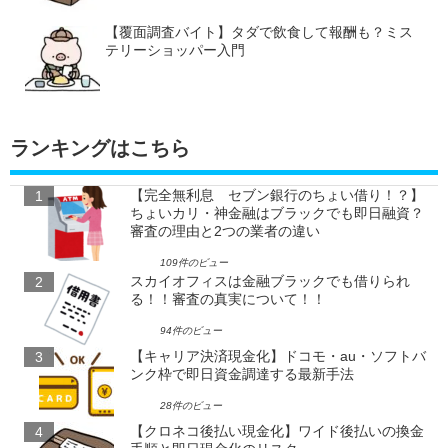
【覆面調査バイト】タダで飲食して報酬も？ミス
テリーショッパー入門
ランキングはこちら
【完全無利息 セブン銀行のちょい借り！？】
ちょいカリ・神金融はブラックでも即日融資？
審査の理由と2つの業者の違い
109件のビュー
スカイオフィスは金融ブラックでも借りられ
る！！審査の真実について！！
94件のビュー
【キャリア決済現金化】ドコモ・au・ソフトバ
ンク枠で即日資金調達する最新手法
28件のビュー
【クロネコ後払い現金化】ワイド後払いの換金