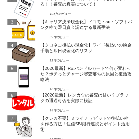
る！！審査の真実について！！
101件のビュー
【キャリア決済現金化】ドコモ・au・ソフトバ
ンク枠で即日資金調達する最新手法
32件のビュー
【クロネコ後払い現金化】ワイド後払いの換金
手順と即日現金化のリスク
22件のビュー
【2026最新】Re:バンドルカードで何が変わっ
た？ポチっとチャージ審査落ちの原因と復活攻
略法
18件のビュー
【2026最新】レンカウの審査は甘い？ブラッ
クの通過可否を実際に検証
14件のビュー
【クレカ不要】ミライノ デビットで後払い枠
を作る方法！住信SBI銀行連携とポイント活用
術