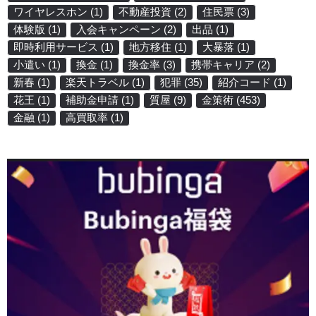
ワイヤレスホン
(1)
不動産投資
(2)
住民票
(3)
体験版
(1)
入会キャンペーン
(2)
出品
(1)
即時利用サービス
(1)
地方移住
(1)
大暴落
(1)
小遣い
(1)
換金
(1)
換金率
(3)
携帯キャリア
(2)
新春
(1)
楽天トラベル
(1)
犯罪
(35)
紹介コード
(1)
花王
(1)
補助金申請
(1)
質屋
(9)
金策術
(453)
金融
(1)
高買取率
(1)