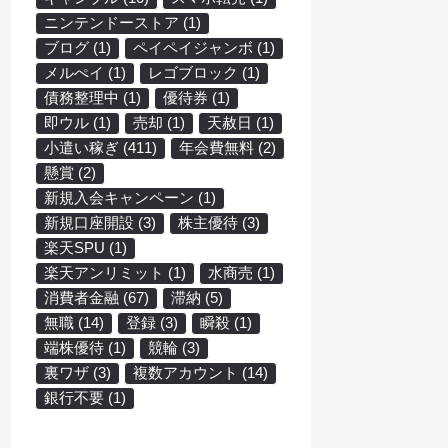
ニンテンドーストア
(1)
ブログ
(1)
ペイペイジャンボ
(1)
メルぺイ
(1)
レゴブロック
(1)
債務整理中
(1)
優待券
(1)
即ウル
(1)
売却
(1)
天赦日
(1)
小遣い稼ぎ
(411)
年会費無料
(2)
懸賞
(2)
新規入会キャンペーン
(1)
新規口座開設
(3)
株主優待
(3)
楽天SPU
(1)
楽天アンリミット
(1)
水商売
(1)
消費者金融
(67)
滞納
(5)
無職
(14)
登録
(3)
瞬殺
(1)
端株優待
(1)
競輪
(3)
裏ワザ
(3)
複数アカウント
(14)
銀行不要
(1)