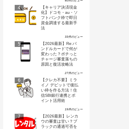
40件のビュー
【キャリア決済現金
化】ドコモ・au・ソ
フトバンク枠で即日
資金調達する最新手
法
33件のビュー
【2026最新】Re:バ
ンドルカードで何が
変わった？ポチっと
チャージ審査落ちの
原因と復活攻略法
27件のビュー
【クレカ不要】ミラ
イノ デビットで後払
い枠を作る方法！住
信SBI銀行連携とポ
イント活用術
19件のビュー
【2026最新】レンカ
ウの審査は甘い？ブ
ラックの通過可否を