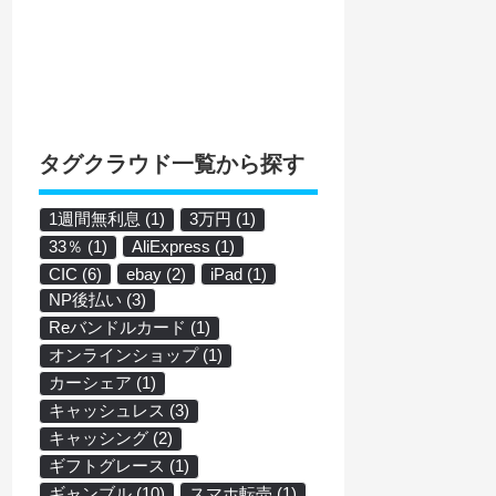
タグクラウド一覧から探す
1週間無利息
(1)
3万円
(1)
33％
(1)
AliExpress
(1)
CIC
(6)
ebay
(2)
iPad
(1)
NP後払い
(3)
Reバンドルカード
(1)
オンラインショップ
(1)
カーシェア
(1)
キャッシュレス
(3)
キャッシング
(2)
ギフトグレース
(1)
ギャンブル
(10)
スマホ転売
(1)