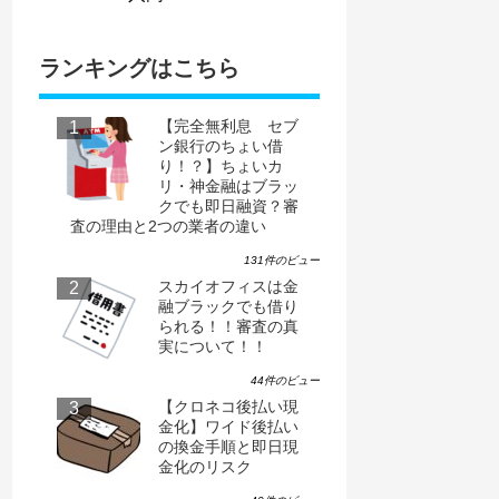
ランキングはこちら
【完全無利息 セブ
ン銀行のちょい借
り！？】ちょいカ
リ・神金融はブラッ
クでも即日融資？審
査の理由と2つの業者の違い
131件のビュー
スカイオフィスは金
融ブラックでも借り
られる！！審査の真
実について！！
44件のビュー
【クロネコ後払い現
金化】ワイド後払い
の換金手順と即日現
金化のリスク