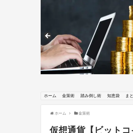
ホーム
金策術
踏み倒し術
知恵袋
ま
ホーム
金策術
仮想通貨【ビットコ