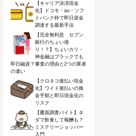
【キャリア決済現金
化】ドコモ・au・ソフ
トバンク枠で即日資金
調達する最新手法
【完全無利息 セブン
銀行のちょい借
り！？】ちょいカリ・
神金融はブラックでも
即日融資？審査の理由と2つの業者
の違い
【クロネコ後払い現金
化】ワイド後払いの換
金手順と即日現金化の
リスク
【覆面調査バイト】タ
ダで飲食して報酬も？
ミステリーショッパー
入門