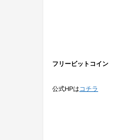
フリービットコイン
公式HPは
コチラ