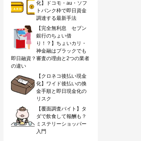
化】ドコモ・au・ソフ
トバンク枠で即日資金
調達する最新手法
【完全無利息 セブン
銀行のちょい借
り！？】ちょいカリ・
神金融はブラックでも
即日融資？審査の理由と2つの業者
の違い
【クロネコ後払い現金
化】ワイド後払いの換
金手順と即日現金化の
リスク
【覆面調査バイト】タ
ダで飲食して報酬も？
ミステリーショッパー
入門