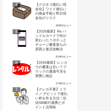
【クロネコ後払い現
金化】ワイド後払い
の換金手順と即日現
金化のリスク
29件のビュー
【2026最新】Re:バ
ンドルカードで何が
変わった？ポチっと
チャージ審査落ちの
原因と復活攻略法
21件のビュー
【2026最新】レンカ
ウの審査は甘い？ブ
ラックの通過可否を
実際に検証
17件のビュー
【クレカ不要】ミラ
イノ デビットで後払
い枠を作る方法！住
信SBI銀行連携とポ
イント活用術