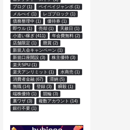
ブログ
(1)
ペイペイジャンボ
(1)
メルぺイ
(1)
レゴブロック
(1)
債務整理中
(1)
優待券
(1)
即ウル
(1)
売却
(1)
天赦日
(1)
小遣い稼ぎ
(411)
年会費無料
(2)
店舗限定
(1)
懸賞
(2)
新規入会キャンペーン
(1)
新規口座開設
(3)
株主優待
(3)
楽天SPU
(1)
楽天アンリミット
(1)
水商売
(1)
消費者金融
(67)
滞納
(5)
無職
(14)
登録
(3)
瞬殺
(1)
端株優待
(1)
競輪
(3)
裏ワザ
(3)
複数アカウント
(14)
銀行不要
(1)