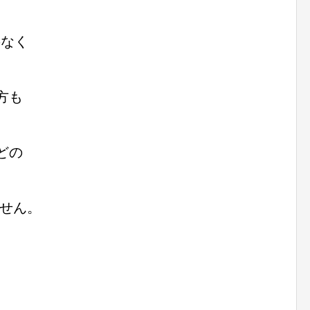
要なく
方も
どの
せん。