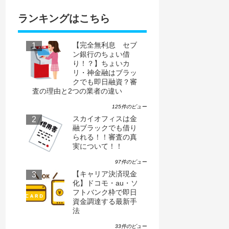
ランキングはこちら
【完全無利息 セブ
ン銀行のちょい借
り！？】ちょいカ
リ・神金融はブラッ
クでも即日融資？審
査の理由と2つの業者の違い
125件のビュー
スカイオフィスは金
融ブラックでも借り
られる！！審査の真
実について！！
97件のビュー
【キャリア決済現金
化】ドコモ・au・ソ
フトバンク枠で即日
資金調達する最新手
法
33件のビュー