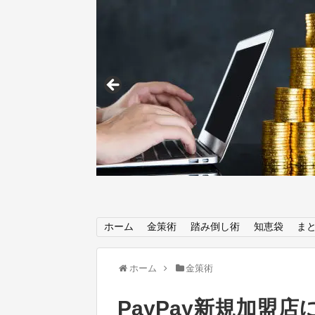
ホーム
金策術
踏み倒し術
知恵袋
ま
ホーム
金策術
PayPay新規加盟店