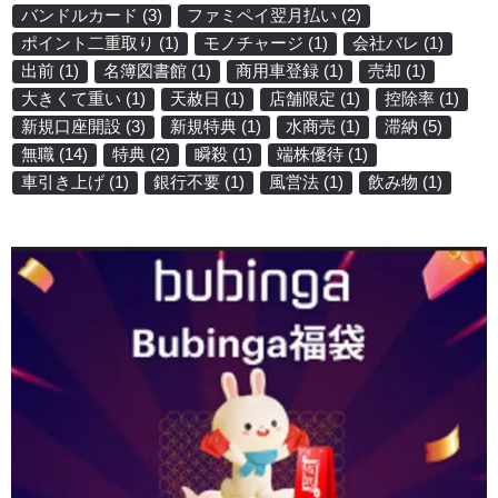
バンドルカード
(3)
ファミペイ翌月払い
(2)
ポイント二重取り
(1)
モノチャージ
(1)
会社バレ
(1)
出前
(1)
名簿図書館
(1)
商用車登録
(1)
売却
(1)
大きくて重い
(1)
天赦日
(1)
店舗限定
(1)
控除率
(1)
新規口座開設
(3)
新規特典
(1)
水商売
(1)
滞納
(5)
無職
(14)
特典
(2)
瞬殺
(1)
端株優待
(1)
車引き上げ
(1)
銀行不要
(1)
風営法
(1)
飲み物
(1)