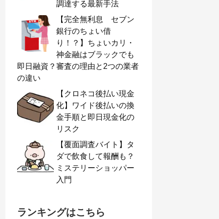
調達する最新手法
【完全無利息 セブン
銀行のちょい借
り！？】ちょいカリ・
神金融はブラックでも
即日融資？審査の理由と2つの業者
の違い
【クロネコ後払い現金
化】ワイド後払いの換
金手順と即日現金化の
リスク
【覆面調査バイト】タ
ダで飲食して報酬も？
ミステリーショッパー
入門
ランキングはこちら