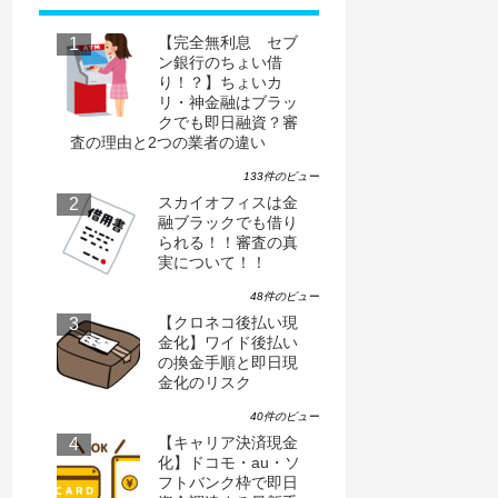
【完全無利息 セブ
ン銀行のちょい借
り！？】ちょいカ
リ・神金融はブラッ
クでも即日融資？審
査の理由と2つの業者の違い
133件のビュー
スカイオフィスは金
融ブラックでも借り
られる！！審査の真
実について！！
48件のビュー
【クロネコ後払い現
金化】ワイド後払い
の換金手順と即日現
金化のリスク
40件のビュー
【キャリア決済現金
化】ドコモ・au・ソ
フトバンク枠で即日