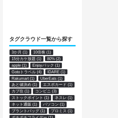
タグクラウド一覧から探す
3か月
(1)
10倍株
(1)
15分カケ放題
(1)
80%
(2)
apple
(1)
Enjoyパック
(1)
Gotoトラベル
(4)
IDARE
(1)
Rakumart
(1)
UberEats
(1)
あと値決め
(1)
エスポカード
(1)
カプ住
(1)
コンビニ
(3)
ストックポイント
(1)
ネスレ
(1)
ネット通販
(1)
パソコン
(1)
ブラントバッグ
(1)
プロミス
(1)
ポチポチフライデー
(1)