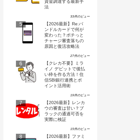
資金調達する最新手
法
33件のビュー
【2026最新】Re:バ
ンドルカードで何が
変わった？ポチっと
チャージ審査落ちの
原因と復活攻略法
27件のビュー
【クレカ不要】ミラ
イノ デビットで後払
い枠を作る方法！住
信SBI銀行連携とポ
イント活用術
19件のビュー
【2026最新】レンカ
ウの審査は甘い？ブ
ラックの通過可否を
実際に検証
15件のビュー
【2026最新】ファミ