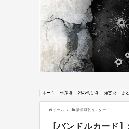
ホーム
金策術
踏み倒し術
知恵袋
ま
ホーム
情報買取センター
【バンドルカード】