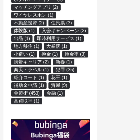
マッチングアプリ
(2)
ワイヤレスホン
(1)
不動産投資
(2)
住民票
(3)
体験版
(1)
入会キャンペーン
(2)
出品
(1)
即時利用サービス
(1)
地方移住
(1)
大暴落
(1)
小遣い
(1)
換金
(1)
換金率
(3)
携帯キャリア
(2)
新春
(1)
楽天トラベル
(1)
犯罪
(35)
紹介コード
(1)
花王
(1)
補助金申請
(1)
質屋
(9)
金策術
(453)
金融
(1)
高買取率
(1)