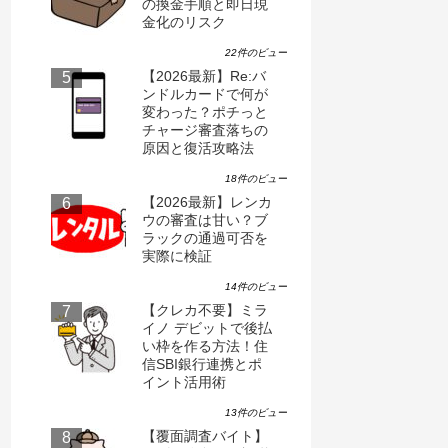
の換金手順と即日現
金化のリスク
22件のビュー
【2026最新】Re:バ
ンドルカードで何が
変わった？ポチっと
チャージ審査落ちの
原因と復活攻略法
18件のビュー
【2026最新】レンカ
ード【aupayカード即時利用サービス】
【本日3/2開始】
ウの審査は甘い？ブ
OK？後払い「イ
ラックの通過可否を
違いを解説
8,734
実際に検証
14件のビュー
【クレカ不要】ミラ
イノ デビットで後払
い枠を作る方法！住
信SBI銀行連携とポ
イント活用術
13件のビュー
【覆面調査バイト】