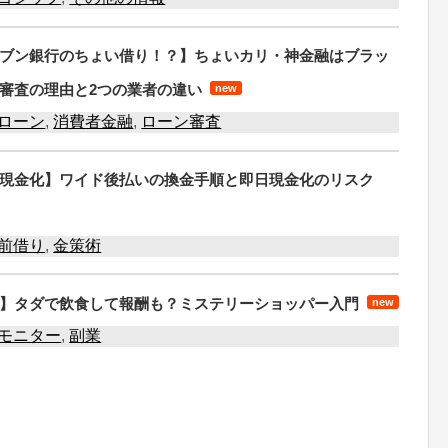
ブン銀行のちょい借り！？】ちょいカリ・神金融はブラッ
審査の理由と2つの業者の違い
new
ローン
,
消費者金融
,
ローン審査
現金化】ワイド後払いの換金手順と即日現金化のリスク
前借り
,
金策術
】タダで飲食して報酬も？ミステリーショッパー入門
new
モニター
,
副業