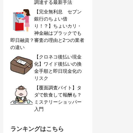
調達する最新手法
【完全無利息 セブン
銀行のちょい借
り！？】ちょいカリ・
神金融はブラックでも
即日融資？審査の理由と2つの業者
の違い
【クロネコ後払い現金
化】ワイド後払いの換
金手順と即日現金化の
リスク
【覆面調査バイト】タ
ダで飲食して報酬も？
ミステリーショッパー
入門
ランキングはこちら