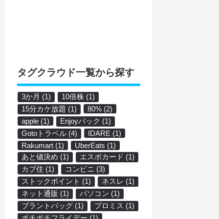
タグクラウド一覧から探す
3か月
(1)
10倍株
(1)
15分カケ放題
(1)
80%
(2)
apple
(1)
Enjoyパック
(1)
Gotoトラベル
(4)
IDARE
(1)
Rakumart
(1)
UberEats
(1)
あと値決め
(1)
エスポカード
(1)
カプ住
(1)
コンビニ
(3)
ストックポイント
(1)
ネスレ
(1)
ネット通販
(1)
パソコン
(1)
ブラントバッグ
(1)
プロミス
(1)
ポチポチフライデー
(1)