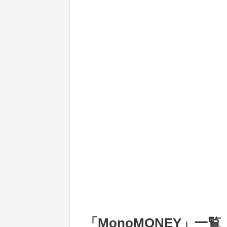
「
MonoMONEY
」
一覧