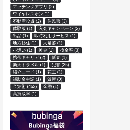
マッチングアプリ
(2)
ワイヤレスホン
(1)
不動産投資
(2)
住民票
(3)
体験版
(1)
入会キャンペーン
(2)
出品
(1)
即時利用サービス
(1)
地方移住
(1)
大暴落
(1)
小遣い
(1)
換金
(1)
換金率
(3)
携帯キャリア
(2)
新春
(1)
楽天トラベル
(1)
犯罪
(35)
紹介コード
(1)
花王
(1)
補助金申請
(1)
質屋
(9)
金策術
(453)
金融
(1)
高買取率
(1)