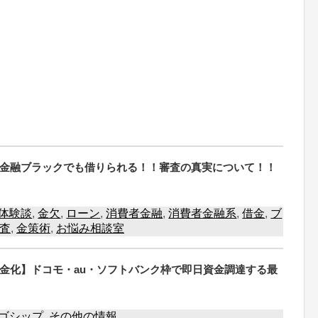
金融ブラックでも借りられる！！審査の真実について！！
体験談
,
金欠
,
ローン
,
消費者金融
,
消費者金融系
,
借金
,
ブ
査
,
金策術
,
お悩み相談室
金化】ドコモ・au・ソフトバンク枠で即日資金調達する最
ゴシップ
,
その他の情報