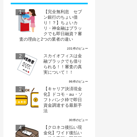
【完全無利息 セブ
ン銀行のちょい借
り！？】ちょいカ
リ・神金融はブラッ
クでも即日融資？審
査の理由と2つの業者の違い
101件のビュー
スカイオフィスは金
融ブラックでも借り
られる！！審査の真
実について！！
96件のビュー
【キャリア決済現金
化】ドコモ・au・ソ
フトバンク枠で即日
資金調達する最新手
法
30件のビュー
【クロネコ後払い現
金化】ワイド後払い