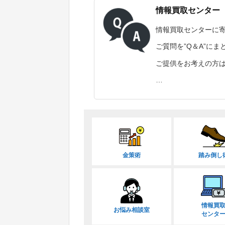
情報買取センター
情報買取センターに
ご質問を”Q＆A”に
ご提供をお考えの方
…
金策術
踏み倒し
情報買
お悩み相談室
センタ