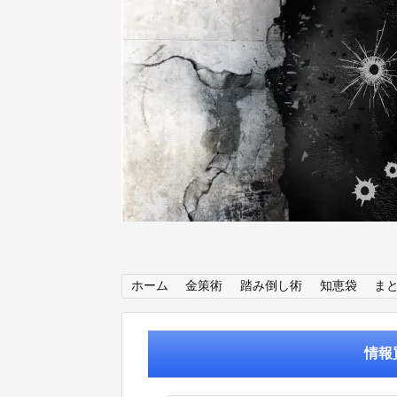
ホーム
金策術
踏み倒し術
知恵袋
ま
情報