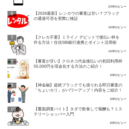
23件のビュー
【2026最新】レンカウの審査は甘い？ブラック
の通過可否を実際に検証
19件のビュー
【クレカ不要】ミライノ デビットで後払い枠を
作る方法！住信SBI銀行連携とポイント活用術
14件のビュー
【審査が甘い】クロネコ代金後払いの初回利用枠
55,000円を現金化する方法のご紹介！
9件のビュー
【神金融】超絶ブラックでも借りれる即日審査の
「ちょいカリ」がパワーアップ！内容をご紹介！
9件のビュー
【覆面調査バイト】タダで飲食して報酬も？ミス
テリーショッパー入門
8件のビュー