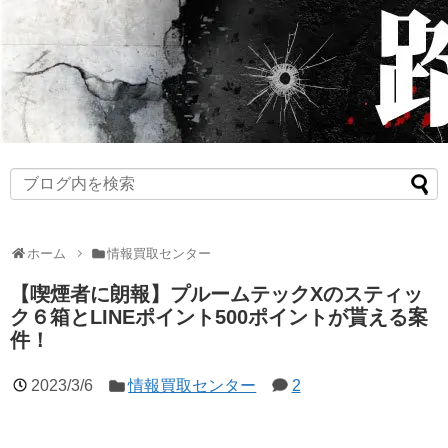
ホーム
情報買取センター
【喫煙者に朗報】プルームテックXのスティッ
ク６箱とLINEポイント500ポイントが貰える案
件！
2023/3/6
情報買取センター
2