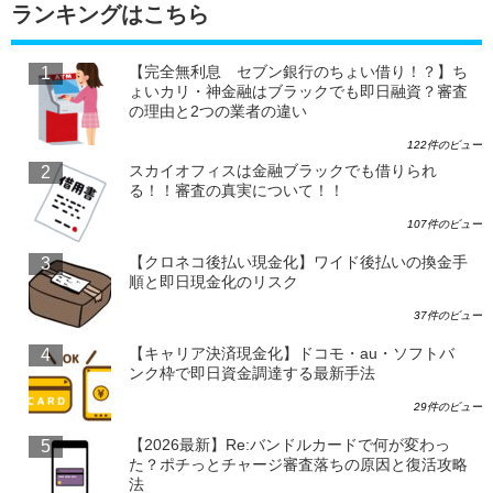
ランキングはこちら
【完全無利息 セブン銀行のちょい借り！？】ち
ょいカリ・神金融はブラックでも即日融資？審査
の理由と2つの業者の違い
122件のビュー
スカイオフィスは金融ブラックでも借りられ
る！！審査の真実について！！
107件のビュー
【クロネコ後払い現金化】ワイド後払いの換金手
順と即日現金化のリスク
37件のビュー
【キャリア決済現金化】ドコモ・au・ソフトバ
ンク枠で即日資金調達する最新手法
29件のビュー
【2026最新】Re:バンドルカードで何が変わっ
た？ポチっとチャージ審査落ちの原因と復活攻略
法