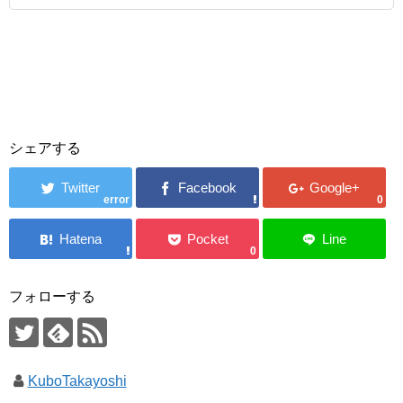
シェアする
error
0
0
フォローする
KuboTakayoshi