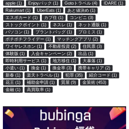
apple
(1)
Enjoyパック
(1)
Gotoトラベル
(4)
IDARE
(1)
Rakumart
(1)
UberEats
(1)
あと値決め
(1)
エスポカード
(1)
カプ住
(1)
コンビニ
(3)
ストックポイント
(1)
ネスレ
(1)
ネット通販
(1)
パソコン
(1)
ブラントバッグ
(1)
プロミス
(1)
ポチポチフライデー
(1)
マッチングアプリ
(2)
ワイヤレスホン
(1)
不動産投資
(2)
住民票
(3)
体験版
(1)
入会キャンペーン
(2)
出品
(1)
即時利用サービス
(1)
地方移住
(1)
大暴落
(1)
小遣い
(1)
換金
(1)
換金率
(3)
携帯キャリア
(2)
新春
(1)
楽天トラベル
(1)
犯罪
(35)
紹介コード
(1)
花王
(1)
補助金申請
(1)
質屋
(9)
金策術
(453)
金融
(1)
高買取率
(1)