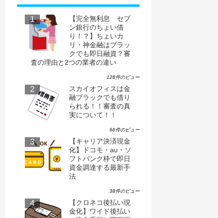
【完全無利息 セブ
ン銀行のちょい借
り！？】ちょいカ
リ・神金融はブラッ
クでも即日融資？審
査の理由と2つの業者の違い
128件のビュー
スカイオフィスは金
融ブラックでも借り
られる！！審査の真
実について！！
66件のビュー
【キャリア決済現金
化】ドコモ・au・ソ
フトバンク枠で即日
資金調達する最新手
法
38件のビュー
【クロネコ後払い現
金化】ワイド後払い