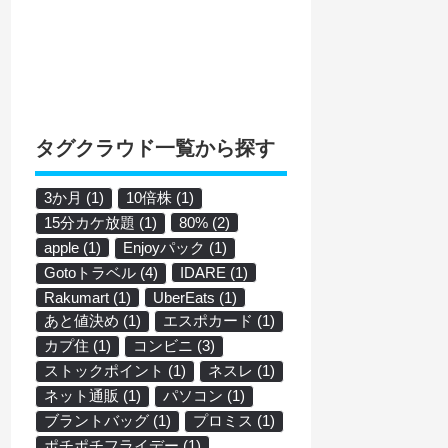
タグクラウド一覧から探す
3か月
(1)
10倍株
(1)
15分カケ放題
(1)
80%
(2)
apple
(1)
Enjoyパック
(1)
Gotoトラベル
(4)
IDARE
(1)
Rakumart
(1)
UberEats
(1)
あと値決め
(1)
エスポカード
(1)
カプ住
(1)
コンビニ
(3)
ストックポイント
(1)
ネスレ
(1)
ネット通販
(1)
パソコン
(1)
ブラントバッグ
(1)
プロミス
(1)
ポチポチフライデー
(1)