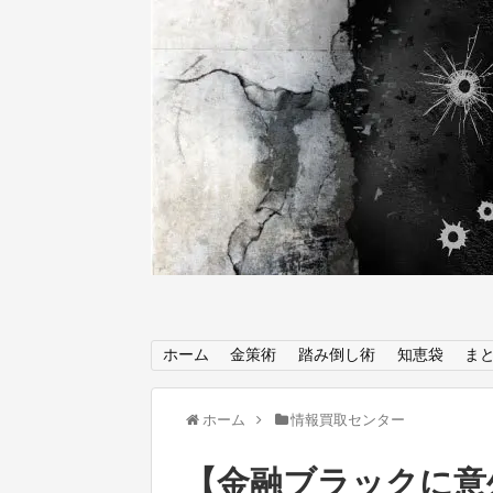
ホーム
金策術
踏み倒し術
知恵袋
ま
ホーム
情報買取センター
【金融ブラックに意