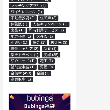
マッチングアプリ
(2)
ワイヤレスホン
(1)
不動産投資
(2)
住民票
(3)
体験版
(1)
入会キャンペーン
(2)
出品
(1)
即時利用サービス
(1)
地方移住
(1)
大暴落
(1)
小遣い
(1)
換金
(1)
換金率
(3)
携帯キャリア
(2)
新春
(1)
楽天トラベル
(1)
犯罪
(35)
紹介コード
(1)
花王
(1)
補助金申請
(1)
質屋
(9)
金策術
(453)
金融
(1)
高買取率
(1)