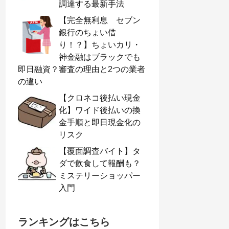
調達する最新手法
【完全無利息 セブン
銀行のちょい借
り！？】ちょいカリ・
神金融はブラックでも
即日融資？審査の理由と2つの業者
の違い
【クロネコ後払い現金
化】ワイド後払いの換
金手順と即日現金化の
リスク
【覆面調査バイト】タ
ダで飲食して報酬も？
ミステリーショッパー
入門
ランキングはこちら