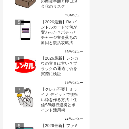
の換金手順と即日現
金化のリスク
32件のビュー
【2026最新】Re:バ
ンドルカードで何が
変わった？ポチっと
チャージ審査落ちの
原因と復活攻略法
19件のビュー
【2026最新】レンカ
ウの審査は甘い？ブ
ラックの通過可否を
実際に検証
14件のビュー
【クレカ不要】ミラ
イノ デビットで後払
い枠を作る方法！住
信SBI銀行連携とポ
イント活用術
14件のビュー
【2026最新】ファミ