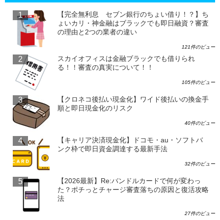
【完全無利息 セブン銀行のちょい借り！？】ち
ょいカリ・神金融はブラックでも即日融資？審査
の理由と2つの業者の違い
121件のビュー
スカイオフィスは金融ブラックでも借りられ
る！！審査の真実について！！
105件のビュー
【クロネコ後払い現金化】ワイド後払いの換金手
順と即日現金化のリスク
40件のビュー
【キャリア決済現金化】ドコモ・au・ソフトバ
ンク枠で即日資金調達する最新手法
32件のビュー
【2026最新】Re:バンドルカードで何が変わっ
た？ポチっとチャージ審査落ちの原因と復活攻略
法
27件のビュー