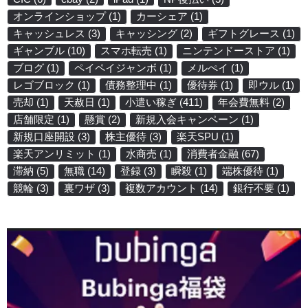
オンラインショップ
(1)
カーシェア
(1)
キャッシュレス
(3)
キャッシング
(2)
ギフトグレース
(1)
ギャンブル
(10)
スマホ転売
(1)
ニンテンドーストア
(1)
ブログ
(1)
ペイペイジャンボ
(1)
メルぺイ
(1)
レゴブロック
(1)
債務整理中
(1)
優待券
(1)
即ウル
(1)
売却
(1)
天赦日
(1)
小遣い稼ぎ
(411)
年会費無料
(2)
店舗限定
(1)
懸賞
(2)
新規入会キャンペーン
(1)
新規口座開設
(3)
株主優待
(3)
楽天SPU
(1)
楽天アンリミット
(1)
水商売
(1)
消費者金融
(67)
滞納
(5)
無職
(14)
登録
(3)
瞬殺
(1)
端株優待
(1)
競輪
(3)
裏ワザ
(3)
複数アカウント
(14)
銀行不要
(1)