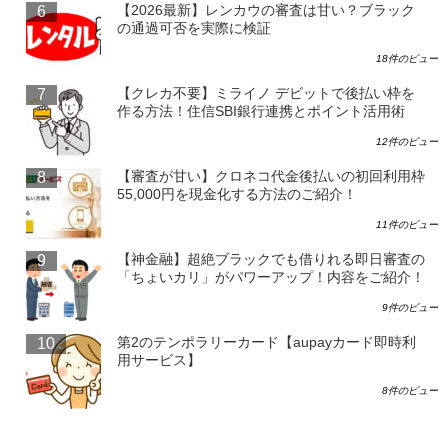
【2026最新】レンカウの審査は甘い？ブラック
の通過可否を実際に検証
18件のビュー
【クレカ不要】ミライノ デビットで後払い枠を
作る方法！住信SBI銀行連携とポイント活用術
12件のビュー
【審査が甘い】クロネコ代金後払いの初回利用枠
55,000円を現金化する方法のご紹介！
11件のビュー
【神金融】超絶ブラックでも借りれる即日審査の
「ちょいカリ」がパワーアップ！内容をご紹介！
9件のビュー
第2のテンポラリーカード【aupayカード即時利
用サービス】
8件のビュー