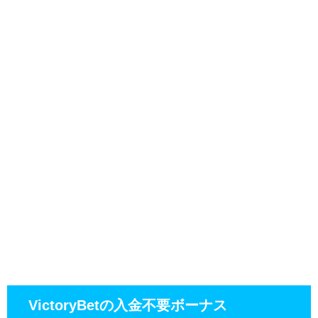
VictoryBetの入金不要ボーナス