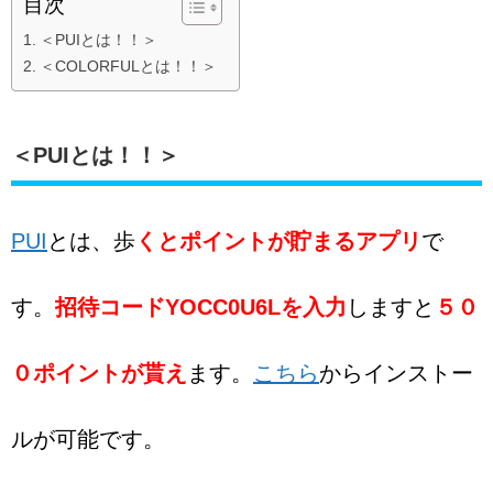
目次
＜PUIとは！！＞
＜COLORFULとは！！＞
＜PUIとは！！＞
PUI
とは、歩
くとポイントが貯まるアプリ
で
す。
招待コードYOCC0U6Lを入力
しますと
５０
０ポイントが貰え
ます。
こちら
からインストー
ルが可能です。