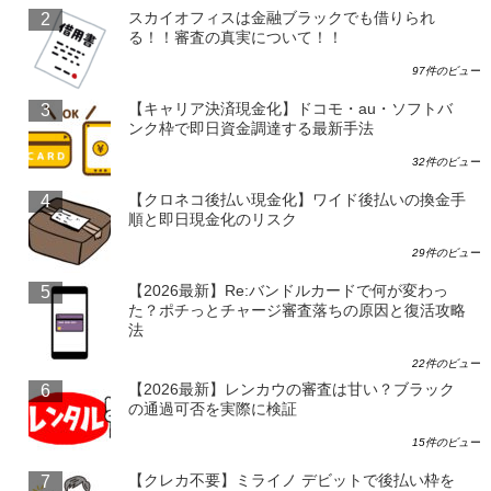
スカイオフィスは金融ブラックでも借りられ
る！！審査の真実について！！
97件のビュー
【キャリア決済現金化】ドコモ・au・ソフトバ
ンク枠で即日資金調達する最新手法
32件のビュー
【クロネコ後払い現金化】ワイド後払いの換金手
順と即日現金化のリスク
29件のビュー
【2026最新】Re:バンドルカードで何が変わっ
た？ポチっとチャージ審査落ちの原因と復活攻略
法
22件のビュー
【2026最新】レンカウの審査は甘い？ブラック
の通過可否を実際に検証
15件のビュー
【クレカ不要】ミライノ デビットで後払い枠を