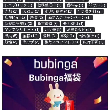
レゴブロック
(1)
債務整理中
(1)
優待券
(1)
即ウル
(1)
売却
(1)
天赦日
(1)
小遣い稼ぎ
(411)
年会費無料
(2)
店舗限定
(1)
懸賞
(2)
新規入会キャンペーン
(1)
新規口座開設
(3)
株主優待
(3)
楽天SPU
(1)
楽天アンリミット
(1)
水商売
(1)
消費者金融
(67)
滞納
(5)
無職
(14)
登録
(3)
瞬殺
(1)
端株優待
(1)
競輪
(3)
裏ワザ
(3)
複数アカウント
(14)
銀行不要
(1)