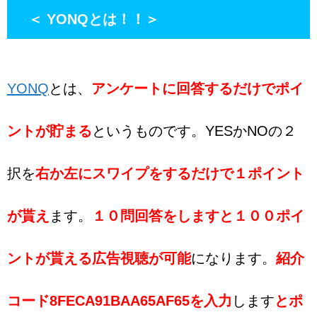
＜ YONQとは！！＞
YONQ
とは、
アンケートに回答するだけでポイ
ントが貯まる
というものです。YESかNOの２
択を
右か左にスワイプをするだけで１ポイント
が貰え
ます。
１
０問回答をしますと１００ポイ
ントが貰える広告視聴が可能
になります。
紹介
コード8FECA91BAA65AF65を入力
します
とポ