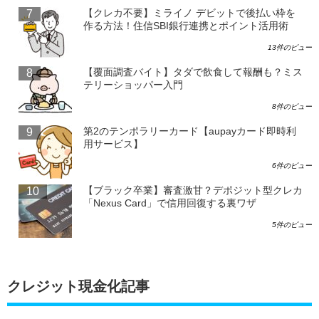
【クレカ不要】ミライノ デビットで後払い枠を
作る方法！住信SBI銀行連携とポイント活用術
13件のビュー
【覆面調査バイト】タダで飲食して報酬も？ミス
テリーショッパー入門
8件のビュー
第2のテンポラリーカード【aupayカード即時利
用サービス】
6件のビュー
【ブラック卒業】審査激甘？デポジット型クレカ
「Nexus Card」で信用回復する裏ワザ
5件のビュー
クレジット現金化記事