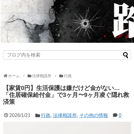
ホーム
法律相談所
行政
【家賃0円】生活保護は嫌だけど金がない…
「住居確保給付金」で3ヶ月〜9ヶ月凌ぐ隠れ救
済策
2026/1/21
行政
,
法律相談所
,
その他の情報
0