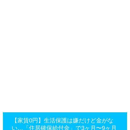
【家賃0円】生活保護は嫌だけど金がな
い…「住居確保給付金」で3ヶ月〜9ヶ月