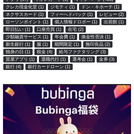
クレカ現金化堂
(1)
ジモティ
(1)
ドン・キホーテ
(1)
ネクサスカード
(1)
フィーへドバック
(1)
レビュー
(2)
ローソンポイント
(1)
個人情報ドロボー
(1)
出前館
(1)
即日払い
(1)
口座売買
(1)
在宅
(2)
少額融資サービス
(1)
年会費
(1)
換金性否決
(1)
新生銀行
(1)
服
(1)
期間限定
(1)
無印良品
(2)
独身の日
(1)
税金
(4)
給与ファクタリング
(3)
質屋アプリ
(1)
退職代行
(1)
選考会
(1)
金券
(3)
銀行
(4)
銀行カードローン
(1)