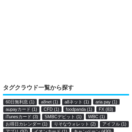
タグクラウド一覧から探す
60日無利息
(1)
a8net
(1)
a8ネット
(1)
aria pay
(1)
aupayカード
(1)
CFD
(1)
foodpanda
(1)
FX
(83)
iTunesカード
(3)
SMBCデビット
(1)
WBC
(1)
お得日カレンダー
(1)
りそなウォレット
(2)
アイフル
(1)
アプリ
(97)
イオンカード
(1)
キャンペーン
(430)