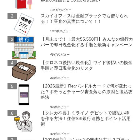
審査の理由と2つの業者の違い
136件のビュー
スカイオフィスは金融ブラックでも借りられ
る！！審査の真実について！！
103件のビュー
【月末まで！！最大55,550円】みんなの銀行カ
バーで即日現金化する手順と最新キャンペーン
49件のビュー
【クロネコ後払い現金化】ワイド後払いの換金
手順と即日現金化のリスク
44件のビュー
【2026最新】Re:バンドルカードで何が変わっ
た？ポチっとチャージ審査落ちの原因と復活攻
略法
34件のビュー
【クレカ不要】ミライノ デビットで後払い枠
を作る方法！住信SBI銀行連携とポイント活用
術
32件のビュー
【2026最新】レンカウの審査は甘い？ブラッ