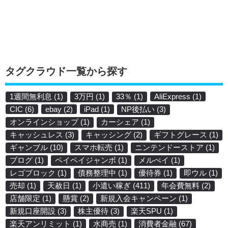
タグクラウド一覧から探す
1週間無利息
(1)
3万円
(1)
33％
(1)
AliExpress
(1)
CIC
(6)
ebay
(2)
iPad
(1)
NP後払い
(3)
オンラインショップ
(1)
カーシェア
(1)
キャッシュレス
(3)
キャッシング
(2)
ギフトグレース
(1)
ギャンブル
(10)
スマホ転売
(1)
ニンテンドーストア
(1)
ブログ
(1)
ペイペイジャンボ
(1)
メルぺイ
(1)
レゴブロック
(1)
債務整理中
(1)
優待券
(1)
即ウル
(1)
売却
(1)
天赦日
(1)
小遣い稼ぎ
(411)
年会費無料
(2)
店舗限定
(1)
懸賞
(2)
新規入会キャンペーン
(1)
新規口座開設
(3)
株主優待
(3)
楽天SPU
(1)
楽天アンリミット
(1)
水商売
(1)
消費者金融
(67)