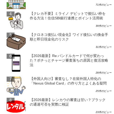
71件のビュー
【クレカ不要】ミライノ デビットで後払い枠を
作る方法！住信SBI銀行連携とポイント活用術
39件のビュー
【クロネコ後払い現金化】ワイド後払いの換金手
順と即日現金化のリスク
31件のビュー
【2026最新】Re:バンドルカードで何が変わっ
た？ポチっとチャージ審査落ちの原因と復活攻略
法
28件のビュー
【外国人向け】審査なし？在留外国人特化の
「Nexus Global Card」の作り方とよくある疑問
25件のビュー
【2026最新】レンカウの審査は甘い？ブラック
の通過可否を実際に検証
23件のビュー