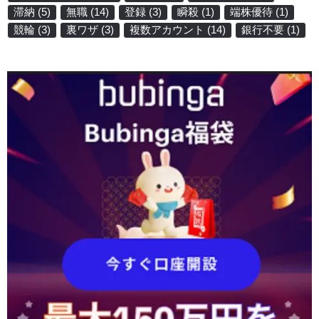
滞納
(5)
無職
(14)
登録
(3)
瞬殺
(1)
端株優待
(1)
競輪
(3)
裏ワザ
(3)
複数アカウント
(14)
銀行不要
(1)