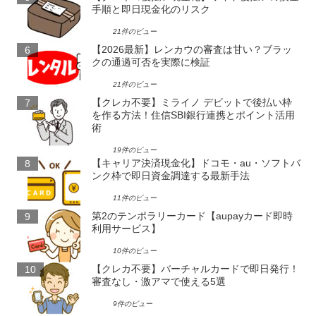
手順と即日現金化のリスク
21件のビュー
【2026最新】レンカウの審査は甘い？ブラッ
クの通過可否を実際に検証
21件のビュー
【クレカ不要】ミライノ デビットで後払い枠
を作る方法！住信SBI銀行連携とポイント活用
術
19件のビュー
【キャリア決済現金化】ドコモ・au・ソフトバ
ンク枠で即日資金調達する最新手法
11件のビュー
第2のテンポラリーカード【aupayカード即時
利用サービス】
10件のビュー
【クレカ不要】バーチャルカードで即日発行！
審査なし・激アマで使える5選
9件のビュー