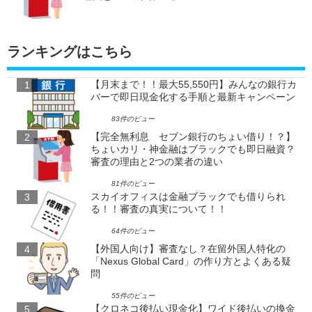
ランキングはこちら
【月末まで！！最大55,550円】みんなの銀行カ
バーで即日現金化する手順と最新キャンペーン
83件のビュー
【完全無利息 セブン銀行のちょい借り！？】
ちょいカリ・神金融はブラックでも即日融資？
審査の理由と2つの業者の違い
81件のビュー
スカイオフィスは金融ブラックでも借りられ
る！！審査の真実について！！
64件のビュー
【外国人向け】審査なし？在留外国人特化の
「Nexus Global Card」の作り方とよくある疑
問
55件のビュー
【クロネコ後払い現金化】ワイド後払いの換金