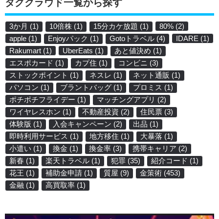
タグクラウド一覧から探す
3か月
(1)
10倍株
(1)
15分カケ放題
(1)
80%
(2)
apple
(1)
Enjoyパック
(1)
Gotoトラベル
(4)
IDARE
(1)
Rakumart
(1)
UberEats
(1)
あと値決め
(1)
エスポカード
(1)
カプ住
(1)
コンビニ
(3)
ストックポイント
(1)
ネスレ
(1)
ネット通販
(1)
パソコン
(1)
ブラントバッグ
(1)
プロミス
(1)
ポチポチフライデー
(1)
マッチングアプリ
(2)
ワイヤレスホン
(1)
不動産投資
(2)
住民票
(3)
体験版
(1)
入会キャンペーン
(2)
出品
(1)
即時利用サービス
(1)
地方移住
(1)
大暴落
(1)
小遣い
(1)
換金
(1)
換金率
(3)
携帯キャリア
(2)
新春
(1)
楽天トラベル
(1)
犯罪
(35)
紹介コード
(1)
花王
(1)
補助金申請
(1)
質屋
(9)
金策術
(453)
金融
(1)
高買取率
(1)