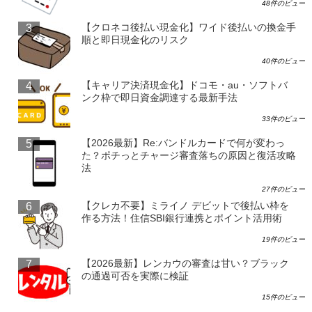
48件のビュー
【クロネコ後払い現金化】ワイド後払いの換金手
順と即日現金化のリスク
40件のビュー
【キャリア決済現金化】ドコモ・au・ソフトバ
ンク枠で即日資金調達する最新手法
33件のビュー
【2026最新】Re:バンドルカードで何が変わっ
た？ポチっとチャージ審査落ちの原因と復活攻略
法
27件のビュー
【クレカ不要】ミライノ デビットで後払い枠を
作る方法！住信SBI銀行連携とポイント活用術
19件のビュー
【2026最新】レンカウの審査は甘い？ブラック
の通過可否を実際に検証
15件のビュー