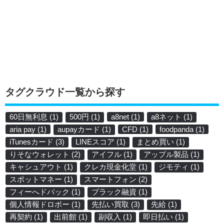
タグクラウド一覧から探す
60日無利息
(1)
500円
(1)
a8net
(1)
a8ネット
(1)
aria pay
(1)
aupayカード
(1)
CFD
(1)
foodpanda
(1)
iTunesカード
(3)
LINEスコア
(1)
まとめ買い
(1)
りそなウォレット
(2)
アイフル
(1)
アップル製品
(1)
キャシュアウト
(1)
クレカ現金化堂
(1)
ジモティ
(1)
スポットマネー
(1)
スマートフォン
(2)
フィーへドバック
(1)
ブラック融資
(1)
個人情報ドロボー
(1)
先払い買取
(3)
先給
(1)
再契約
(1)
出前館
(1)
副収入
(1)
即日払い
(1)