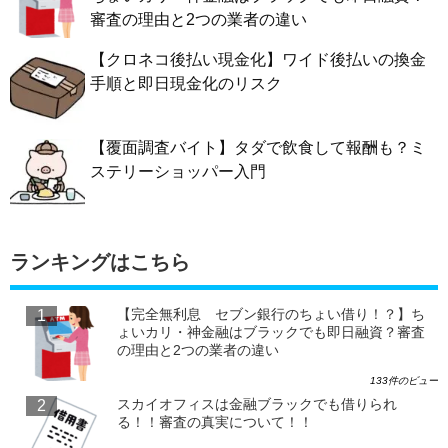
審査の理由と2つの業者の違い
【クロネコ後払い現金化】ワイド後払いの換金
手順と即日現金化のリスク
【覆面調査バイト】タダで飲食して報酬も？ミ
ステリーショッパー入門
ランキングはこちら
【完全無利息 セブン銀行のちょい借り！？】ち
ょいカリ・神金融はブラックでも即日融資？審査
の理由と2つの業者の違い
133件のビュー
スカイオフィスは金融ブラックでも借りられ
る！！審査の真実について！！