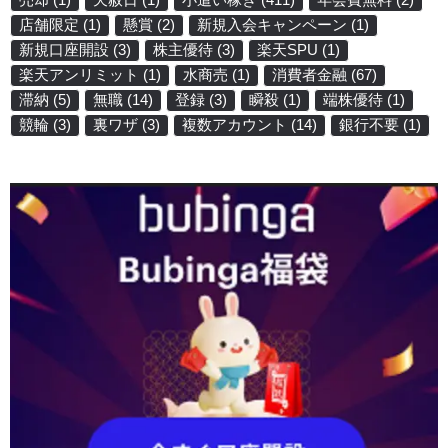
店舗限定
(1)
懸賞
(2)
新規入会キャンペーン
(1)
新規口座開設
(3)
株主優待
(3)
楽天SPU
(1)
楽天アンリミット
(1)
水商売
(1)
消費者金融
(67)
滞納
(5)
無職
(14)
登録
(3)
瞬殺
(1)
端株優待
(1)
競輪
(3)
裏ワザ
(3)
複数アカウント
(14)
銀行不要
(1)