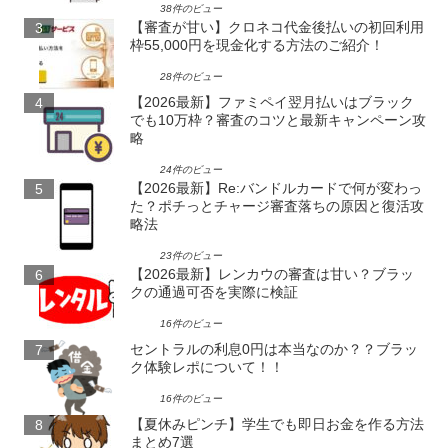
38件のビュー
【審査が甘い】クロネコ代金後払いの初回利用
枠55,000円を現金化する方法のご紹介！
28件のビュー
【2026最新】ファミペイ翌月払いはブラック
でも10万枠？審査のコツと最新キャンペーン攻
略
24件のビュー
【2026最新】Re:バンドルカードで何が変わっ
た？ポチっとチャージ審査落ちの原因と復活攻
略法
23件のビュー
【2026最新】レンカウの審査は甘い？ブラッ
クの通過可否を実際に検証
16件のビュー
セントラルの利息0円は本当なのか？？ブラッ
ク体験レポについて！！
16件のビュー
【夏休みピンチ】学生でも即日お金を作る方法
まとめ7選