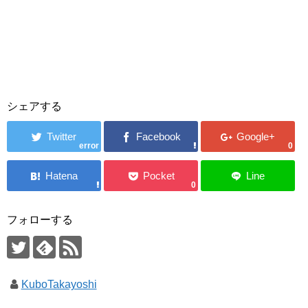
シェアする
error
0
0
フォローする
KuboTakayoshi