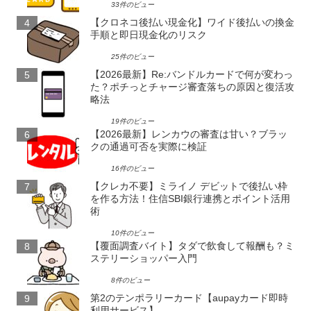
33件のビュー
【クロネコ後払い現金化】ワイド後払いの換金
手順と即日現金化のリスク
25件のビュー
【2026最新】Re:バンドルカードで何が変わっ
た？ポチっとチャージ審査落ちの原因と復活攻
略法
19件のビュー
【2026最新】レンカウの審査は甘い？ブラッ
クの通過可否を実際に検証
16件のビュー
【クレカ不要】ミライノ デビットで後払い枠
を作る方法！住信SBI銀行連携とポイント活用
術
10件のビュー
【覆面調査バイト】タダで飲食して報酬も？ミ
ステリーショッパー入門
8件のビュー
第2のテンポラリーカード【aupayカード即時
利用サービス】