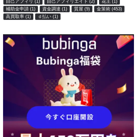
自己アフィリ
(1)
自己アフィリエイト
(2)
花王
(1)
補助金申請
(1)
資金調達
(1)
質屋
(9)
金策術
(453)
高買取率
(1)
ｄ払い
(1)