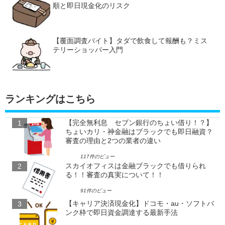
順と即日現金化のリスク
【覆面調査バイト】タダで飲食して報酬も？ミス
テリーショッパー入門
ランキングはこちら
【完全無利息 セブン銀行のちょい借り！？】
ちょいカリ・神金融はブラックでも即日融資？
審査の理由と2つの業者の違い
117件のビュー
スカイオフィスは金融ブラックでも借りられ
る！！審査の真実について！！
91件のビュー
【キャリア決済現金化】ドコモ・au・ソフトバ
ンク枠で即日資金調達する最新手法