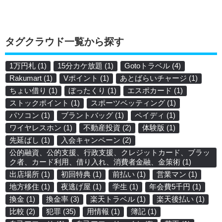
タグクラウド一覧から探す
1万円札
(1)
15分カケ放題
(1)
Gotoトラベル
(4)
Rakumart
(1)
Vポイント
(1)
あとばらいチャージ
(1)
ちょい借り
(1)
ぼったくり
(1)
エスポカード
(1)
ストックポイント
(1)
スポーツベッティング
(1)
パソコン
(1)
ブラントバッグ
(1)
ペイディ
(1)
ワイヤレスホン
(1)
不動産投資
(2)
体験版
(1)
先延ばし
(1)
入会キャンペーン
(2)
公的融資、公的支援、行政支援、クレジットカード、ブラッ
ク者、カード利用、借り入れ、消費者金融、金策術
(1)
出店場所
(1)
初回特典
(1)
前払い
(1)
営業マン
(1)
地方移住
(1)
夜逃げ屋
(1)
学生
(1)
年会費5千円
(1)
換金
(1)
換金率
(3)
楽天トラベル
(1)
楽天後払い
(1)
比較
(2)
犯罪
(35)
用情報
(1)
簿記
(1)