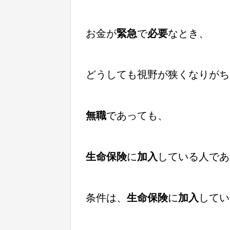
お金が
緊急
で
必要
なとき、
どうしても視野が狭くなりがち
無職
であっても、
生命保険
に
加入
している人であ
条件は、
生命保険
に
加入
してい