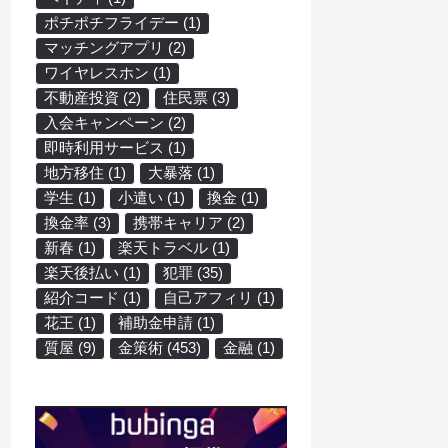
ポチポチフライデー
(1)
マッチングアプリ
(2)
ワイヤレスホン
(1)
不動産投資
(2)
住民票
(3)
入会キャンペーン
(2)
即時利用サービス
(1)
地方移住
(1)
大暴落
(1)
学生
(1)
小遣い
(1)
換金
(1)
換金率
(3)
携帯キャリア
(2)
新春
(1)
楽天トラベル
(1)
楽天後払い
(1)
犯罪
(35)
紹介コード
(1)
自己アフィリ
(1)
花王
(1)
補助金申請
(1)
質屋
(9)
金策術
(453)
金融
(1)