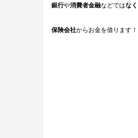
銀行
や
消費者金融
などでは
なく
保険会社
からお金を借ります！