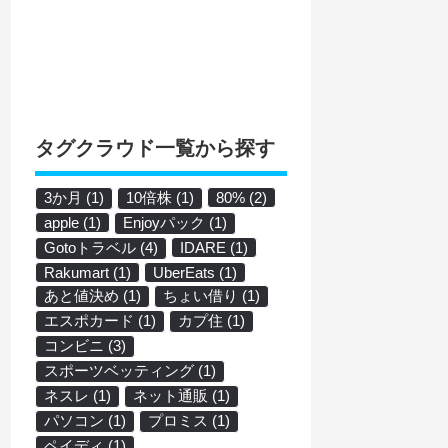
タグクラウド一覧から探す
3か月
(1)
10倍株
(1)
80%
(2)
apple
(1)
Enjoyパック
(1)
Gotoトラベル
(4)
IDARE
(1)
Rakumart
(1)
UberEats
(1)
あと値決め
(1)
ちょい借り
(1)
エスポカード
(1)
カプ住
(1)
コンビニ
(3)
スポーツベッティング
(1)
ネスレ
(1)
ネット通販
(1)
パソコン
(1)
プロミス
(1)
ペイディ
(1)