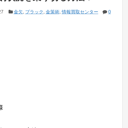
27
金欠
,
ブラック
,
金策術
,
情報買取センター
0
様