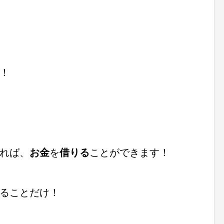
！
れば、
お金
を
借りる
ことができます！
ることだけ！