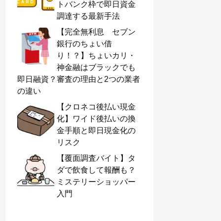
トバンク枠で即日資金
調達する最新手法
【完全無利息 セブン
銀行のちょい借
り！？】ちょいカリ・
神金融はブラックでも
即日融資？審査の理由と2つの業者
の違い
【クロネコ後払い現金
化】ワイド後払いの換
金手順と即日現金化の
リスク
【覆面調査バイト】タ
ダで飲食して報酬も？
ミステリーショッパー
入門