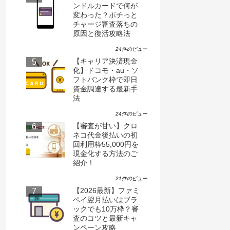
ンドルカードで何が
変わった？ポチっと
チャージ審査落ちの
原因と復活攻略法
24件のビュー
【キャリア決済現金
化】ドコモ・au・ソ
フトバンク枠で即日
資金調達する最新手
法
24件のビュー
【審査が甘い】クロ
ネコ代金後払いの初
回利用枠55,000円を
現金化する方法のご
紹介！
21件のビュー
【2026最新】ファミ
ペイ翌月払いはブラ
ックでも10万枠？審
査のコツと最新キャ
ンペーン攻略