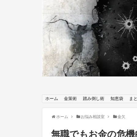
ホーム
金策術
踏み倒し術
知恵袋
ま
ホーム
お悩み相談室
金欠
無職でもお金の危機