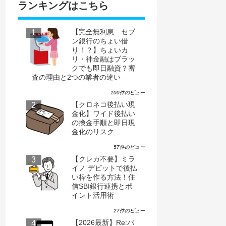
ランキングはこちら
【完全無利息 セブ
ン銀行のちょい借
り！？】ちょいカ
リ・神金融はブラッ
クでも即日融資？審
査の理由と2つの業者の違い
100件のビュー
【クロネコ後払い現
金化】ワイド後払い
の換金手順と即日現
金化のリスク
57件のビュー
【クレカ不要】ミラ
イノ デビットで後払
い枠を作る方法！住
信SBI銀行連携とポ
イント活用術
27件のビュー
【2026最新】Re:バ