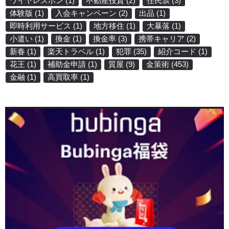
ワイヤレスホン
(1)
不動産投資
(2)
住民票
(3)
体験版
(1)
入会キャンペーン
(2)
出品
(1)
即時利用サービス
(1)
地方移住
(1)
大暴落
(1)
小遣い
(1)
換金
(1)
換金率
(3)
携帯キャリア
(2)
新春
(1)
楽天トラベル
(1)
犯罪
(35)
紹介コード
(1)
花王
(1)
補助金申請
(1)
質屋
(9)
金策術
(453)
金融
(1)
高買取率
(1)