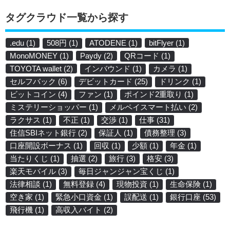
タグクラウド一覧から探す
.edu
(1)
508円
(1)
ATODENE
(1)
bitFlyer
(1)
MonoMONEY
(1)
Paydy
(2)
QRコード
(1)
TOYOTA wallet
(2)
インバウンド
(1)
カメラ
(1)
セルフバック
(6)
デビットカード
(25)
ドリンク
(1)
ビットコイン
(4)
ファン
(1)
ポインド2重取り
(1)
ミステリーショッパー
(1)
メルペイスマート払い
(2)
ラクサス
(1)
不正
(1)
交渉
(1)
仕事
(31)
住信SBIネット銀行
(2)
保証人
(1)
債務整理
(3)
口座開設ボーナス
(1)
回収
(1)
少額
(1)
年金
(1)
当たりくじ
(1)
抽選
(2)
旅行
(3)
格安
(3)
楽天モバイル
(3)
毎日ジャンジャン宝くじ
(1)
法律相談
(1)
無料登録
(4)
現物投資
(1)
生命保険
(1)
空き家
(1)
緊急小口資金
(1)
誤配送
(1)
銀行口座
(53)
飛行機
(1)
高収入バイト
(2)