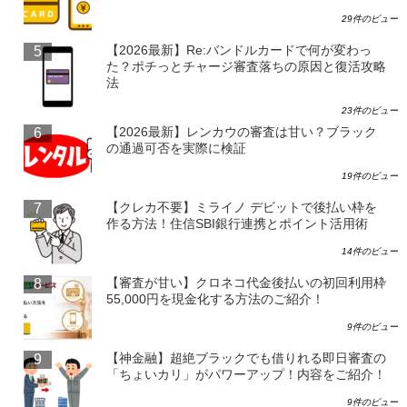
29件のビュー
【2026最新】Re:バンドルカードで何が変わっ
た？ポチっとチャージ審査落ちの原因と復活攻略
法
23件のビュー
【2026最新】レンカウの審査は甘い？ブラック
の通過可否を実際に検証
19件のビュー
【クレカ不要】ミライノ デビットで後払い枠を
作る方法！住信SBI銀行連携とポイント活用術
14件のビュー
【審査が甘い】クロネコ代金後払いの初回利用枠
55,000円を現金化する方法のご紹介！
9件のビュー
【神金融】超絶ブラックでも借りれる即日審査の
「ちょいカリ」がパワーアップ！内容をご紹介！
9件のビュー