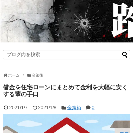
ホーム
金策術
借金を住宅ローンにまとめて金利を大幅に安く
する輩の手口
2021/1/7
2021/1/8
金策術
0