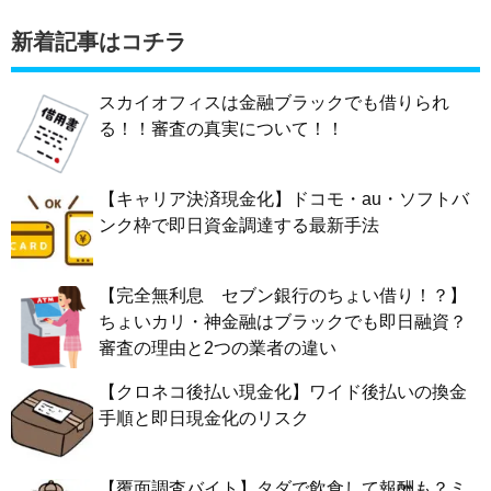
新着記事はコチラ
スカイオフィスは金融ブラックでも借りられ
る！！審査の真実について！！
【キャリア決済現金化】ドコモ・au・ソフトバ
ンク枠で即日資金調達する最新手法
【完全無利息 セブン銀行のちょい借り！？】
ちょいカリ・神金融はブラックでも即日融資？
審査の理由と2つの業者の違い
【クロネコ後払い現金化】ワイド後払いの換金
手順と即日現金化のリスク
【覆面調査バイト】タダで飲食して報酬も？ミ