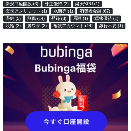
新規口座開設
(3)
株主優待
(3)
楽天SPU
(1)
楽天アンリミット
(1)
水商売
(1)
消費者金融
(67)
滞納
(5)
無職
(14)
登録
(3)
瞬殺
(1)
端株優待
(1)
競輪
(3)
裏ワザ
(3)
複数アカウント
(14)
銀行不要
(1)