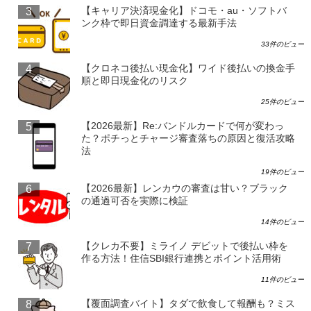
【キャリア決済現金化】ドコモ・au・ソフトバ
ンク枠で即日資金調達する最新手法
33件のビュー
【クロネコ後払い現金化】ワイド後払いの換金手
順と即日現金化のリスク
25件のビュー
【2026最新】Re:バンドルカードで何が変わっ
た？ポチっとチャージ審査落ちの原因と復活攻略
法
19件のビュー
【2026最新】レンカウの審査は甘い？ブラック
の通過可否を実際に検証
14件のビュー
【クレカ不要】ミライノ デビットで後払い枠を
作る方法！住信SBI銀行連携とポイント活用術
11件のビュー
【覆面調査バイト】タダで飲食して報酬も？ミス