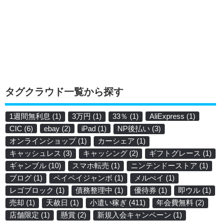
タグクラウド一覧から探す
1週間無利息
(1)
3万円
(1)
33％
(1)
AliExpress
(1)
CIC
(6)
ebay
(2)
iPad
(1)
NP後払い
(3)
オンラインショップ
(1)
カーシェア
(1)
キャッシュレス
(3)
キャッシング
(2)
ギフトグレース
(1)
ギャンブル
(10)
スマホ転売
(1)
ニンテンドーストア
(1)
ブログ
(1)
ペイペイジャンボ
(1)
メルぺイ
(1)
レゴブロック
(1)
債務整理中
(1)
優待券
(1)
即ウル
(1)
売却
(1)
天赦日
(1)
小遣い稼ぎ
(411)
年会費無料
(2)
店舗限定
(1)
懸賞
(2)
新規入会キャンペーン
(1)