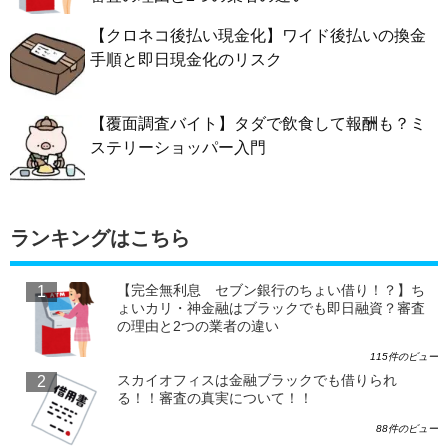
【クロネコ後払い現金化】ワイド後払いの換金
手順と即日現金化のリスク
【覆面調査バイト】タダで飲食して報酬も？ミ
ステリーショッパー入門
ランキングはこちら
【完全無利息 セブン銀行のちょい借り！？】ち
ょいカリ・神金融はブラックでも即日融資？審査
の理由と2つの業者の違い
115件のビュー
スカイオフィスは金融ブラックでも借りられ
る！！審査の真実について！！
88件のビュー