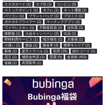
エスポカード
(1)
カプ住
(1)
コンビニ
(3)
ストックポイント
(1)
ネスレ
(1)
ネット通販
(1)
パソコン
(1)
ブラントバッグ
(1)
プロミス
(1)
ポチポチフライデー
(1)
マッチングアプリ
(2)
ワイヤレスホン
(1)
不動産投資
(2)
住民票
(3)
体験版
(1)
入会キャンペーン
(2)
出品
(1)
即時利用サービス
(1)
地方移住
(1)
大暴落
(1)
小遣い
(1)
換金
(1)
換金率
(3)
携帯キャリア
(2)
新春
(1)
楽天トラベル
(1)
犯罪
(35)
紹介コード
(1)
花王
(1)
補助金申請
(1)
質屋
(9)
金策術
(453)
金融
(1)
高買取率
(1)