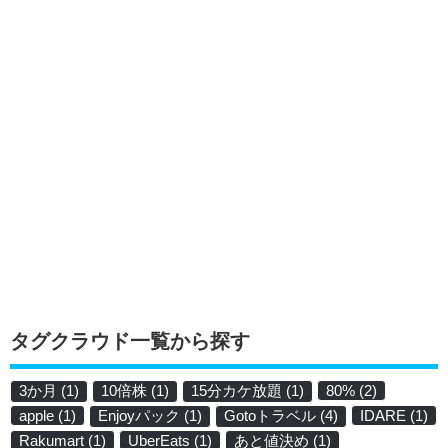
タグクラウド一覧から探す
3か月
(1)
10倍株
(1)
15分カケ放題
(1)
80%
(2)
apple
(1)
Enjoyパック
(1)
Gotoトラベル
(4)
IDARE
(1)
Rakumart
(1)
UberEats
(1)
あと値決め
(1)