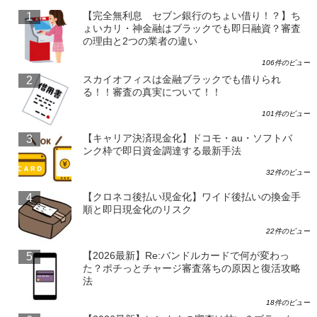
【完全無利息 セブン銀行のちょい借り！？】ち
ょいカリ・神金融はブラックでも即日融資？審査
の理由と2つの業者の違い
106件のビュー
スカイオフィスは金融ブラックでも借りられ
る！！審査の真実について！！
101件のビュー
【キャリア決済現金化】ドコモ・au・ソフトバ
ンク枠で即日資金調達する最新手法
32件のビュー
【クロネコ後払い現金化】ワイド後払いの換金手
順と即日現金化のリスク
22件のビュー
【2026最新】Re:バンドルカードで何が変わっ
た？ポチっとチャージ審査落ちの原因と復活攻略
法
18件のビュー