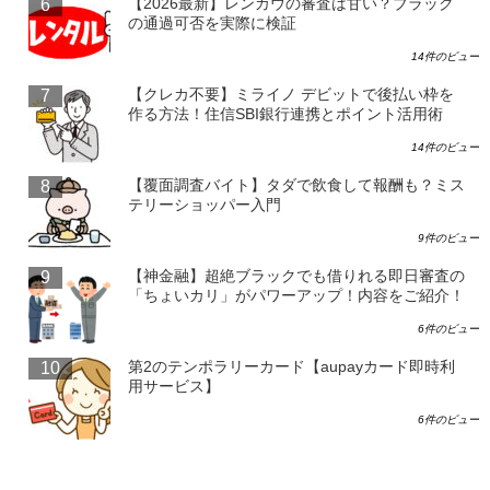
【2026最新】レンカウの審査は甘い？ブラック
の通過可否を実際に検証
14件のビュー
【クレカ不要】ミライノ デビットで後払い枠を
作る方法！住信SBI銀行連携とポイント活用術
14件のビュー
【覆面調査バイト】タダで飲食して報酬も？ミス
テリーショッパー入門
9件のビュー
【神金融】超絶ブラックでも借りれる即日審査の
「ちょいカリ」がパワーアップ！内容をご紹介！
6件のビュー
第2のテンポラリーカード【aupayカード即時利
用サービス】
6件のビュー