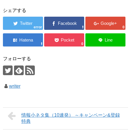
シェアする
error
0
0
フォローする
writer
情報小ネタ集（10連発） ～キャンペーン&登録
特典