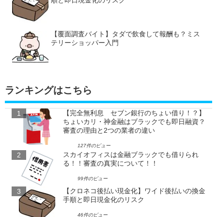
【覆面調査バイト】タダで飲食して報酬も？ミス
テリーショッパー入門
ランキングはこちら
【完全無利息 セブン銀行のちょい借り！？】
ちょいカリ・神金融はブラックでも即日融資？
審査の理由と2つの業者の違い
127件のビュー
スカイオフィスは金融ブラックでも借りられ
る！！審査の真実について！！
99件のビュー
【クロネコ後払い現金化】ワイド後払いの換金
手順と即日現金化のリスク
46件のビュー