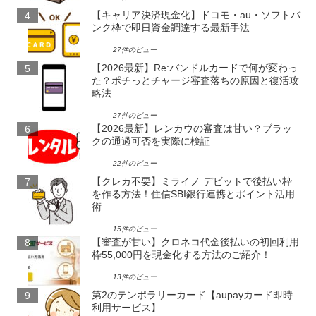
【キャリア決済現金化】ドコモ・au・ソフトバ
ンク枠で即日資金調達する最新手法
27件のビュー
【2026最新】Re:バンドルカードで何が変わっ
た？ポチっとチャージ審査落ちの原因と復活攻
略法
27件のビュー
【2026最新】レンカウの審査は甘い？ブラッ
クの通過可否を実際に検証
22件のビュー
【クレカ不要】ミライノ デビットで後払い枠
を作る方法！住信SBI銀行連携とポイント活用
術
15件のビュー
【審査が甘い】クロネコ代金後払いの初回利用
枠55,000円を現金化する方法のご紹介！
13件のビュー
第2のテンポラリーカード【aupayカード即時
利用サービス】