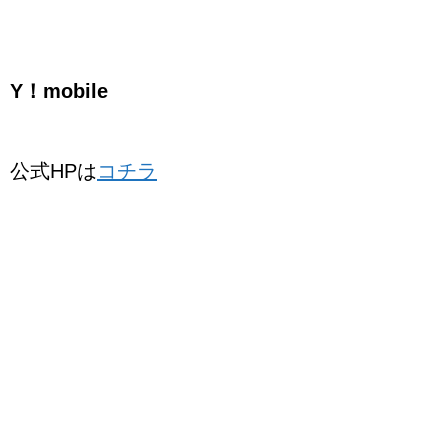
Y！mobile
公式HPは
コチラ