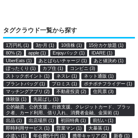
タグクラウド一覧から探す
1万円札
(1)
3か月
(1)
10倍株
(1)
15分カケ放題
(1)
80%
(2)
apple
(1)
Enjoyパック
(1)
IDARE
(1)
UberEats
(1)
あとばらいチャージ
(1)
あと値決め
(1)
ぼったくり
(1)
カプ住
(1)
コンビニ
(3)
ストックポイント
(1)
ネスレ
(1)
ネット通販
(1)
ブラントバッグ
(1)
プロミス
(1)
ポチポチフライデー
(1)
マッチングアプリ
(2)
不動産投資
(2)
住民票
(3)
体験版
(1)
先延ばし
(1)
公的融資、公的支援、行政支援、クレジットカード、ブラッ
ク者、カード利用、借り入れ、消費者金融、金策術
(1)
出品
(1)
出店場所
(1)
初回特典
(1)
前払い
(1)
即時利用サービス
(1)
営業マン
(1)
大暴落
(1)
小遣い
(1)
年会費5千円
(1)
携帯キャリア
(2)
新春
(1)