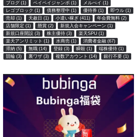
ブログ
(1)
ペイペイジャンボ
(1)
メルぺイ
(1)
レゴブロック
(1)
債務整理中
(1)
優待券
(1)
即ウル
(1)
売却
(1)
天赦日
(1)
小遣い稼ぎ
(411)
年会費無料
(2)
店舗限定
(1)
懸賞
(2)
新規入会キャンペーン
(1)
新規口座開設
(3)
株主優待
(3)
楽天SPU
(1)
楽天アンリミット
(1)
水商売
(1)
消費者金融
(67)
滞納
(5)
無職
(14)
登録
(3)
瞬殺
(1)
端株優待
(1)
競輪
(3)
裏ワザ
(3)
複数アカウント
(14)
銀行不要
(1)