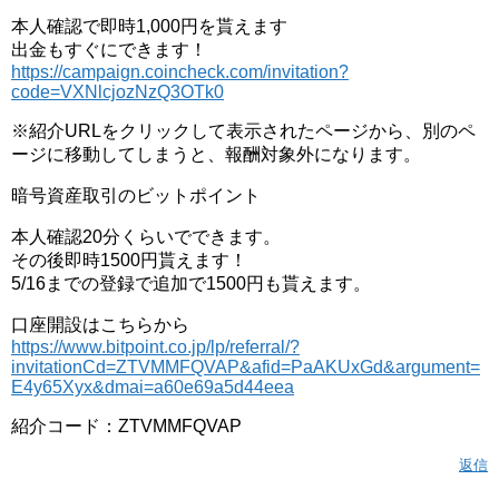
本人確認で即時1,000円を貰えます
出金もすぐにできます！
https://campaign.coincheck.com/invitation?
code=VXNlcjozNzQ3OTk0
※紹介URLをクリックして表示されたページから、別のペ
ージに移動してしまうと、報酬対象外になります。
暗号資産取引のビットポイント
本人確認20分くらいでできます。
その後即時1500円貰えます！
5/16までの登録で追加で1500円も貰えます。
口座開設はこちらから
https://www.bitpoint.co.jp/lp/referral/?
invitationCd=ZTVMMFQVAP&afid=PaAKUxGd&argument=
E4y65Xyx&dmai=a60e69a5d44eea
紹介コード：ZTVMMFQVAP
返信