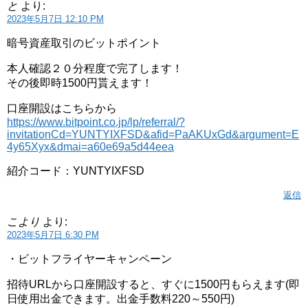
と
より:
2023年5月7日 12:10 PM
暗号資産取引のビットポイント
本人確認２０分程度で完了します！
その後即時1500円貰えます！
口座開設はこちらから
https://www.bitpoint.co.jp/lp/referral/?
invitationCd=YUNTYIXFSD&afid=PaAKUxGd&argument=E
4y65Xyx&dmai=a60e69a5d44eea
紹介コード：YUNTYIXFSD
返信
こより
より:
2023年5月7日 6:30 PM
・ビットフライヤーキャンペーン
招待URLから口座開設すると、すぐに1500円もらえます(即
日使用出金できます。出金手数料220～550円)