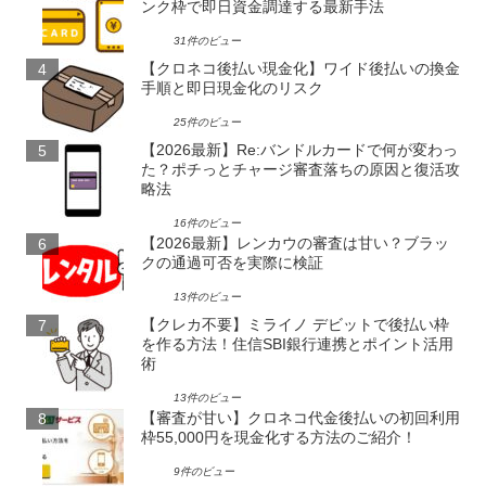
ンク枠で即日資金調達する最新手法
31件のビュー
【クロネコ後払い現金化】ワイド後払いの換金
手順と即日現金化のリスク
25件のビュー
【2026最新】Re:バンドルカードで何が変わっ
た？ポチっとチャージ審査落ちの原因と復活攻
略法
16件のビュー
【2026最新】レンカウの審査は甘い？ブラッ
クの通過可否を実際に検証
13件のビュー
【クレカ不要】ミライノ デビットで後払い枠
を作る方法！住信SBI銀行連携とポイント活用
術
13件のビュー
【審査が甘い】クロネコ代金後払いの初回利用
枠55,000円を現金化する方法のご紹介！
9件のビュー