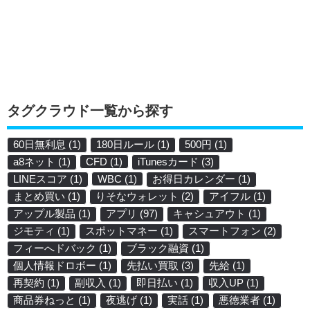
タグクラウド一覧から探す
60日無利息
(1)
180日ルール
(1)
500円
(1)
a8ネット
(1)
CFD
(1)
iTunesカード
(3)
LINEスコア
(1)
WBC
(1)
お得日カレンダー
(1)
まとめ買い
(1)
りそなウォレット
(2)
アイフル
(1)
アップル製品
(1)
アプリ
(97)
キャシュアウト
(1)
ジモティ
(1)
スポットマネー
(1)
スマートフォン
(2)
フィーへドバック
(1)
ブラック融資
(1)
個人情報ドロボー
(1)
先払い買取
(3)
先給
(1)
再契約
(1)
副収入
(1)
即日払い
(1)
収入UP
(1)
商品券ねっと
(1)
夜逃げ
(1)
実話
(1)
悪徳業者
(1)