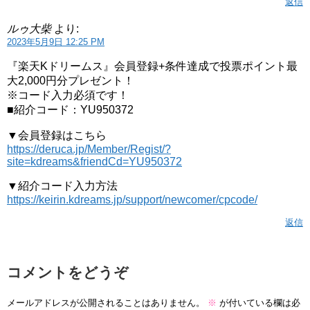
返信
ルゥ大柴
より:
2023年5月9日 12:25 PM
『楽天Kドリームス』会員登録+条件達成で投票ポイント最
大2,000円分プレゼント！
※コード入力必須です！
■紹介コード：YU950372
▼会員登録はこちら
https://deruca.jp/Member/Regist/?
site=kdreams&friendCd=YU950372
▼紹介コード入力方法
https://keirin.kdreams.jp/support/newcomer/cpcode/
返信
コメントをどうぞ
メールアドレスが公開されることはありません。
※
が付いている欄は必