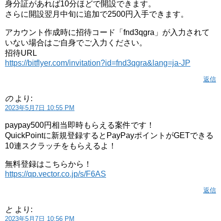
身分証があれば10分ほどで開設できます。
さらに開設翌月中旬に追加で2500円入手できます。
アカウント作成時に招待コード「fnd3qgra」が入力されて
いない場合はご自身でご入力ください。
招待URL
https://bitflyer.com/invitation?id=fnd3qgra&lang=ja-JP
返信
の
より:
2023年5月7日 10:55 PM
paypay500円相当即時もらえる案件です！
QuickPointに新規登録するとPayPayポイントがGETできる
10連スクラッチをもらえるよ！
無料登録はこちらから！
https://qp.vector.co.jp/s/F6AS
返信
と
より:
2023年5月7日 10:56 PM