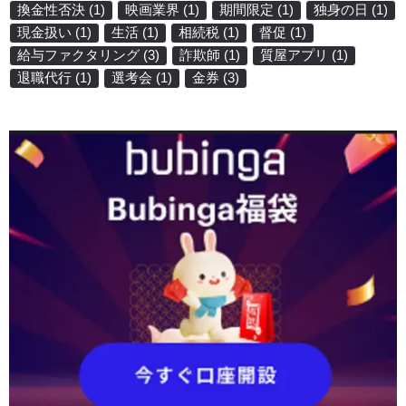
換金性否決
(1)
映画業界
(1)
期間限定
(1)
独身の日
(1)
現金扱い
(1)
生活
(1)
相続税
(1)
督促
(1)
給与ファクタリング
(3)
詐欺師
(1)
質屋アプリ
(1)
退職代行
(1)
選考会
(1)
金券
(3)