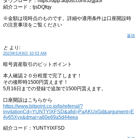
ダウンロード：https://app.adjust.com/3zgja3r
紹介コード：tjsDQfqy
※金額は現時点のものです。詳細や適用条件は口座開設時
の注意事項をご覧ください
返信
と
より:
2023年5月8日 10:53 AM
暗号資産取引のビットポイント
本人確認２０分程度で完了します！
その後即時1500円貰えます！
5月16日までの登録で追加で1500円貰えます。
口座開設はこちらから
https://www.bitpoint.co.jp/lp/referral/?
invitationCd=YUNTYIXFSD&afid=PaAKUxGd&argument=E
4y65Xyx&dmai=a60e69a5d44eea
紹介コード：YUNTYIXFSD