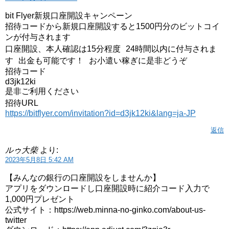
bit Flyer新規口座開設キャンペーン
招待コードから新規口座開設すると1500円分のビットコイ
ンが付与されます
口座開設、本人確認は15分程度 24時間以内に付与されま
す 出金も可能です！ お小遣い稼ぎに是非どうぞ
招待コード
d3jk12ki
是非ご利用ください
招待URL
https://bitflyer.com/invitation?id=d3jk12ki&lang=ja-JP
返信
ルゥ大柴
より:
2023年5月8日 5:42 AM
【みんなの銀行の口座開設をしませんか】
アプリをダウンロードし口座開設時に紹介コード入力で
1,000円プレゼント​
公式サイト：https://web.minna-no-ginko.com/about-us-
twitter