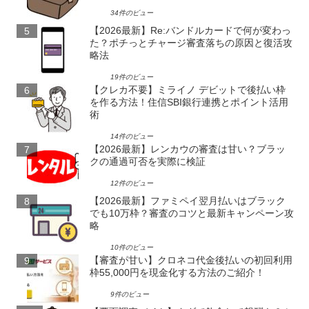
34件のビュー
【2026最新】Re:バンドルカードで何が変わっ
た？ポチっとチャージ審査落ちの原因と復活攻
略法
19件のビュー
【クレカ不要】ミライノ デビットで後払い枠
を作る方法！住信SBI銀行連携とポイント活用
術
14件のビュー
【2026最新】レンカウの審査は甘い？ブラッ
クの通過可否を実際に検証
12件のビュー
【2026最新】ファミペイ翌月払いはブラック
でも10万枠？審査のコツと最新キャンペーン攻
略
10件のビュー
【審査が甘い】クロネコ代金後払いの初回利用
枠55,000円を現金化する方法のご紹介！
9件のビュー