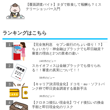
【覆面調査バイト】タダで飲食して報酬も？ミス
テリーショッパー入門
ランキングはこちら
【完全無利息 セブン銀行のちょい借り！？】
ちょいカリ・神金融はブラックでも即日融資？
審査の理由と2つの業者の違い
140件のビュー
スカイオフィスは金融ブラックでも借りられ
る！！審査の真実について！！
58件のビュー
【キャリア決済現金化】ドコモ・au・ソフトバ
ンク枠で即日資金調達する最新手法
36件のビュー
【クロネコ後払い現金化】ワイド後払いの換金
手順と即日現金化のリスク