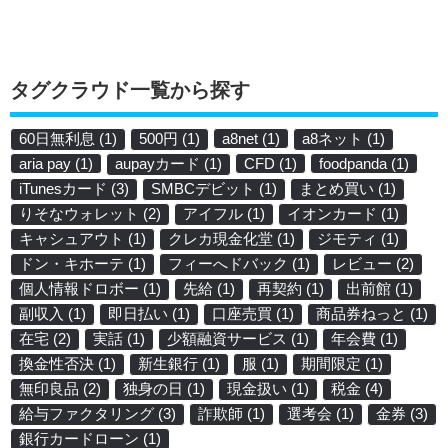
タグクラウド一覧から探す
60日無利息
(1)
500円
(1)
a8net
(1)
a8ネット
(1)
aria pay
(1)
aupayカード
(1)
CFD
(1)
foodpanda
(1)
iTunesカード
(3)
SMBCデビット
(1)
まとめ買い
(1)
りそなウォレット
(2)
アイフル
(1)
イオンカード
(1)
キャシュアウト
(1)
クレカ現金化堂
(1)
ジモティ
(1)
ドン・キホーテ
(1)
フィーへドバック
(1)
レビュー
(2)
個人情報ドロボー
(1)
先給
(1)
再契約
(1)
出前館
(1)
副収入
(1)
即日払い
(1)
口座売買
(1)
商品券ねっと
(1)
在宅
(2)
実話
(1)
少額融資サービス
(1)
年会費
(1)
換金性否決
(1)
新生銀行
(1)
服
(1)
期間限定
(1)
無印良品
(2)
独身の日
(1)
現金扱い
(1)
税金
(4)
給与ファクタリング
(3)
詐欺師
(1)
選考会
(1)
金券
(3)
銀行カードローン
(1)