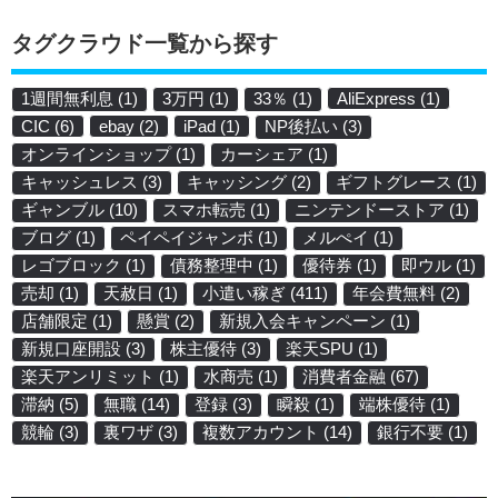
タグクラウド一覧から探す
1週間無利息
(1)
3万円
(1)
33％
(1)
AliExpress
(1)
CIC
(6)
ebay
(2)
iPad
(1)
NP後払い
(3)
オンラインショップ
(1)
カーシェア
(1)
キャッシュレス
(3)
キャッシング
(2)
ギフトグレース
(1)
ギャンブル
(10)
スマホ転売
(1)
ニンテンドーストア
(1)
ブログ
(1)
ペイペイジャンボ
(1)
メルぺイ
(1)
レゴブロック
(1)
債務整理中
(1)
優待券
(1)
即ウル
(1)
売却
(1)
天赦日
(1)
小遣い稼ぎ
(411)
年会費無料
(2)
店舗限定
(1)
懸賞
(2)
新規入会キャンペーン
(1)
新規口座開設
(3)
株主優待
(3)
楽天SPU
(1)
楽天アンリミット
(1)
水商売
(1)
消費者金融
(67)
滞納
(5)
無職
(14)
登録
(3)
瞬殺
(1)
端株優待
(1)
競輪
(3)
裏ワザ
(3)
複数アカウント
(14)
銀行不要
(1)