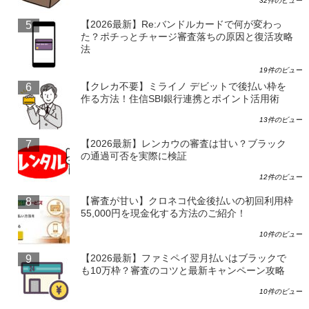
32件のビュー
【2026最新】Re:バンドルカードで何が変わっ
た？ポチっとチャージ審査落ちの原因と復活攻略
法
19件のビュー
【クレカ不要】ミライノ デビットで後払い枠を
作る方法！住信SBI銀行連携とポイント活用術
13件のビュー
【2026最新】レンカウの審査は甘い？ブラック
の通過可否を実際に検証
12件のビュー
【審査が甘い】クロネコ代金後払いの初回利用枠
55,000円を現金化する方法のご紹介！
10件のビュー
【2026最新】ファミペイ翌月払いはブラックで
も10万枠？審査のコツと最新キャンペーン攻略
10件のビュー