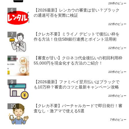
19件のビュー
【2026最新】レンカウの審査は甘い？ブラック
の通過可否を実際に検証
12件のビュー
【クレカ不要】ミライノ デビットで後払い枠を
作る方法！住信SBI銀行連携とポイント活用術
12件のビュー
【審査が甘い】クロネコ代金後払いの初回利用枠
55,000円を現金化する方法のご紹介！
10件のビュー
【2026最新】ファミペイ翌月払いはブラックで
も10万枠？審査のコツと最新キャンペーン攻略
10件のビュー
【クレカ不要】バーチャルカードで即日発行！審
査なし・激アマで使える5選
7件のビュー