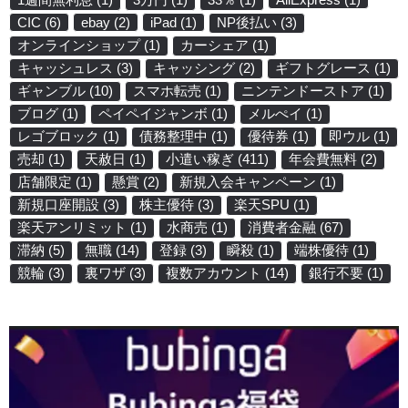
CIC
(6)
ebay
(2)
iPad
(1)
NP後払い
(3)
オンラインショップ
(1)
カーシェア
(1)
キャッシュレス
(3)
キャッシング
(2)
ギフトグレース
(1)
ギャンブル
(10)
スマホ転売
(1)
ニンテンドーストア
(1)
ブログ
(1)
ペイペイジャンボ
(1)
メルぺイ
(1)
レゴブロック
(1)
債務整理中
(1)
優待券
(1)
即ウル
(1)
売却
(1)
天赦日
(1)
小遣い稼ぎ
(411)
年会費無料
(2)
店舗限定
(1)
懸賞
(2)
新規入会キャンペーン
(1)
新規口座開設
(3)
株主優待
(3)
楽天SPU
(1)
楽天アンリミット
(1)
水商売
(1)
消費者金融
(67)
滞納
(5)
無職
(14)
登録
(3)
瞬殺
(1)
端株優待
(1)
競輪
(3)
裏ワザ
(3)
複数アカウント
(14)
銀行不要
(1)