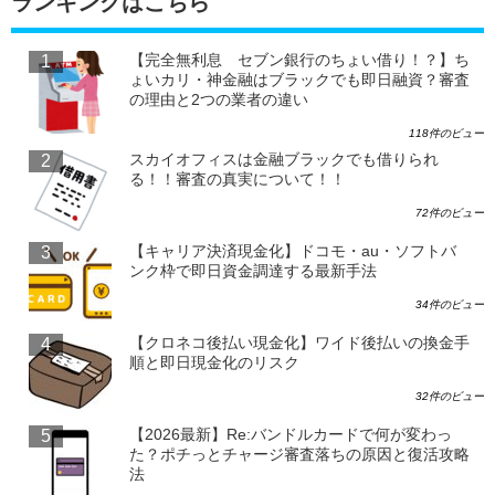
ランキングはこちら
【完全無利息 セブン銀行のちょい借り！？】ち
ょいカリ・神金融はブラックでも即日融資？審査
の理由と2つの業者の違い
118件のビュー
スカイオフィスは金融ブラックでも借りられ
る！！審査の真実について！！
72件のビュー
【キャリア決済現金化】ドコモ・au・ソフトバ
ンク枠で即日資金調達する最新手法
34件のビュー
【クロネコ後払い現金化】ワイド後払いの換金手
順と即日現金化のリスク
32件のビュー
【2026最新】Re:バンドルカードで何が変わっ
た？ポチっとチャージ審査落ちの原因と復活攻略
法