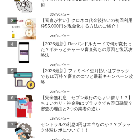
術
35件のビュー
【審査が甘い】クロネコ代金後払いの初回利用
枠55,000円を現金化する方法のご紹介！
26件のビュー
【2026最新】Re:バンドルカードで何が変わっ
た？ポチっとチャージ審査落ちの原因と復活攻
略法
24件のビュー
【2026最新】ファミペイ翌月払いはブラック
でも10万枠？審査のコツと最新キャンペーン攻
略
23件のビュー
【完全無利息 セブン銀行のちょい借り！？】
ちょいカリ・神金融はブラックでも即日融資？
審査の理由と2つの業者の違い
18件のビュー
セントラルの利息0円は本当なのか？？ブラッ
ク体験レポについて！！
15件のビュー