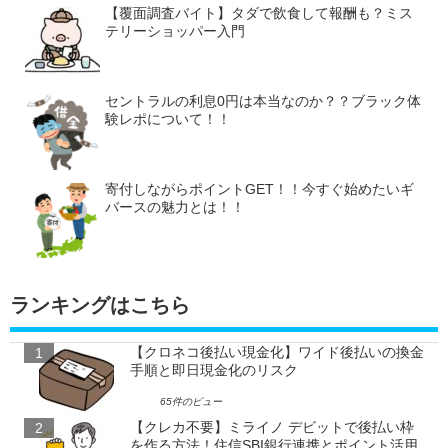
【覆面調査バイト】タダで飲食して報酬も？ミス
テリーショッパー入門
セントラルの利息0円は本当なのか？？ブラック体
験レポについて！！
寄付しながらポイントGET！！今すぐ始めたいギ
バースの魅力とは！！
ランキングはこちら
【クロネコ後払い現金化】ワイド後払いの換金
手順と即日現金化のリスク
65件のビュー
【クレカ不要】ミライノ デビットで後払い枠
を作る方法！住信SBI銀行連携とポイント活用