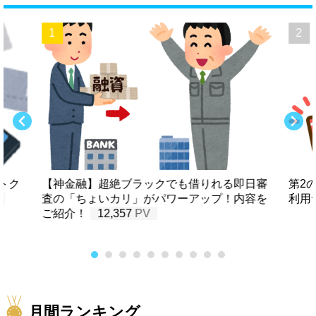
トク
【神金融】超絶ブラックでも借りれる即日審
第2
査の「ちょいカリ」がパワーアップ！内容を
利用
ご紹介！
12,357
月間ランキング