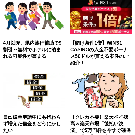
4月以降、県内旅行補助で9
【賭け条件1倍】WINS1
割引～無料でホテルに泊ま
CASINOの入金不要ボーナ
れる可能性が高まる
ス50ドルが貰える案件のご
紹介！
自己破産申請中にも拘わら
【クレカ不要】楽天ペイ残
ず増えた借金をどうにかし
高＆楽天市場「後払い決
たい
済」で5万円枠を今すぐ確保