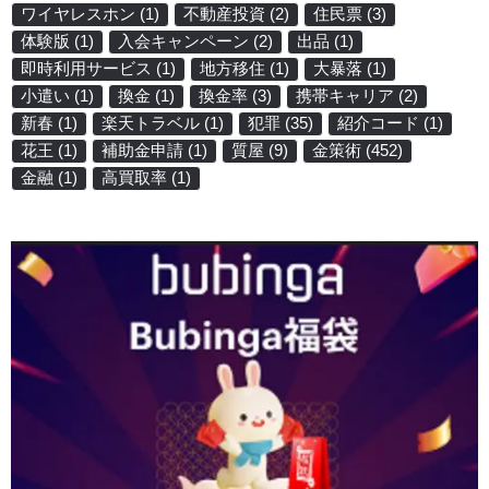
ワイヤレスホン
(1)
不動産投資
(2)
住民票
(3)
体験版
(1)
入会キャンペーン
(2)
出品
(1)
即時利用サービス
(1)
地方移住
(1)
大暴落
(1)
小遣い
(1)
換金
(1)
換金率
(3)
携帯キャリア
(2)
新春
(1)
楽天トラベル
(1)
犯罪
(35)
紹介コード
(1)
花王
(1)
補助金申請
(1)
質屋
(9)
金策術
(452)
金融
(1)
高買取率
(1)