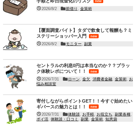
手順と即日現金化のリスク
new
2026/8/2
前借り
,
金策術
【覆面調査バイト】タダで飲食して報酬も？ミ
ステリーショッパー入門
new
2026/8/2
モニター
,
副業
セントラルの利息0円は本当なのか？？ブラッ
ク体験レポについて！！
new
2026/7/31
ローン
,
金欠
,
消費者金融
,
金策術
,
お
悩み相談室
寄付しながらポイントGET！！今すぐ始めたい
ギバースの魅力とは！！
new
2026/7/31
体験談
,
お手軽
,
お役立ち
,
副業各種
,
ポイ活
,
体験談・口コミ
,
副業
,
金策術
,
知恵袋