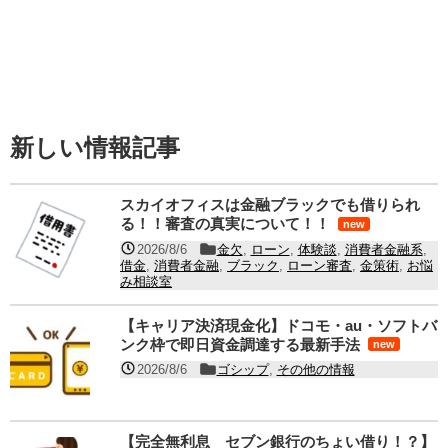
新しい情報記事
スカイオフィスは金融ブラックでも借りられ
る！！審査の真実について！！
new
2026/8/6
金欠
,
ローン
,
体験談
,
消費者金融系
,
借金
,
消費者金融
,
ブラック
,
ローン審査
,
金策術
,
お悩
み相談室
【キャリア決済現金化】ドコモ・au・ソフトバ
ンク枠で即日資金調達する最新手法
new
2026/8/6
ゴシップ
,
その他の情報
【完全無利息 セブン銀行のちょい借り！？】