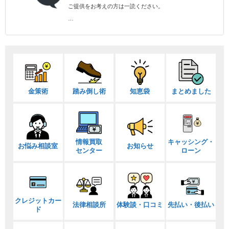
ご提供をお考えの方は一読ください。
…
金策術
踏み倒し術
知恵袋
まとめました
情報買取
キャッシング・
お悩み相談室
お知らせ
センター
ローン
クレジットカー
法律相談所
体験談・口コミ
先払い・後払い
ド