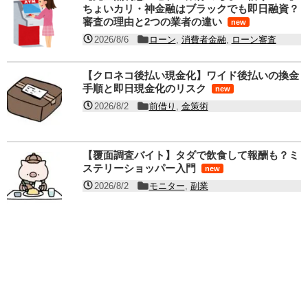
ちょいカリ・神金融はブラックでも即日融資？
審査の理由と2つの業者の違い
new
2026/8/6
ローン
,
消費者金融
,
ローン審査
【クロネコ後払い現金化】ワイド後払いの換金
手順と即日現金化のリスク
new
2026/8/2
前借り
,
金策術
【覆面調査バイト】タダで飲食して報酬も？ミ
ステリーショッパー入門
new
2026/8/2
モニター
,
副業