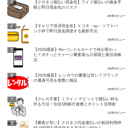
【クロネコ後払い現金化】ワイド後払いの換金手
順と即日現金化のリスク
40件のビュー
【キャリア決済現金化】ドコモ・au・ソフトバ
ンク枠で即日資金調達する最新手法
28件のビュー
【2026最新】Re:バンドルカードで何が変わっ
た？ポチっとチャージ審査落ちの原因と復活攻略
法
24件のビュー
【2026最新】レンカウの審査は甘い？ブラック
の通過可否を実際に検証
18件のビュー
【クレカ不要】ミライノ デビットで後払い枠を
作る方法！住信SBI銀行連携とポイント活用術
12件のビュー
【審査が甘い】クロネコ代金後払いの初回利用枠
55,000円を現金化する方法のご紹介！