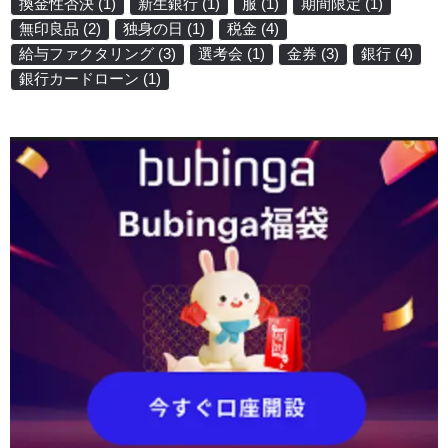
換金性否決
(1)
新生銀行
(1)
服
(1)
期間限定
(1)
無印良品
(2)
独身の日
(1)
税金
(4)
給与ファクタリング
(3)
選考会
(1)
金券
(3)
銀行
(4)
銀行カードローン
(1)