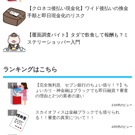
【クロネコ後払い現金化】ワイド後払いの換金
手順と即日現金化のリスク
【覆面調査バイト】タダで飲食して報酬も？ミ
ステリーショッパー入門
ランキングはこちら
【完全無利息 セブン銀行のちょい借り！？】ち
ょいカリ・神金融はブラックでも即日融資？審査
の理由と2つの業者の違い
119件のビュー
スカイオフィスは金融ブラックでも借りられ
る！！審査の真実について！！
105件のビュー