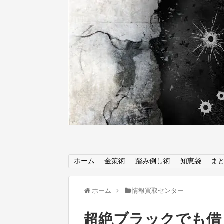
ホーム
金策術
踏み倒し術
知恵袋
ま
ホーム
情報買取センター
超絶ブラックでも借