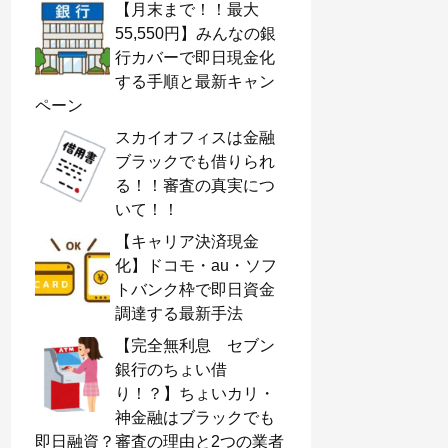
【月末まで！！最大
55,550円】みんなの銀
行カバーで即日現金化
する手順と最新キャン
ペーン
スカイオフィスは金融
ブラックでも借りられ
る！！審査の真実につ
いて！！
【キャリア決済現金
化】ドコモ・au・ソフ
トバンク枠で即日資金
調達する最新手法
【完全無利息 セブン
銀行のちょい借
り！？】ちょいカリ・
神金融はブラックでも
即日融資？審査の理由と2つの業者