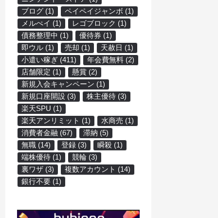
ブログ
(1)
ペイペイジャンボ
(1)
メルぺイ
(1)
レゴブロック
(1)
債務整理中
(1)
優待券
(1)
即ウル
(1)
売却
(1)
天赦日
(1)
小遣い稼ぎ
(411)
年会費無料
(2)
店舗限定
(1)
懸賞
(2)
新規入会キャンペーン
(1)
新規口座開設
(3)
株主優待
(3)
楽天SPU
(1)
楽天アンリミット
(1)
水商売
(1)
消費者金融
(67)
滞納
(5)
無職
(14)
登録
(3)
瞬殺
(1)
端株優待
(1)
競輪
(3)
裏ワザ
(3)
複数アカウント
(14)
銀行不要
(1)