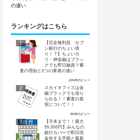
の違い
ランキングはこちら
【完全無利息 セブ
ン銀行のちょい借
り！？】ちょいカ
リ・神金融はブラッ
クでも即日融資？審
査の理由と2つの業者の違い
129件のビュー
スカイオフィスは金
融ブラックでも借り
られる！！審査の真
実について！！
99件のビュー
【月末まで！！最大
55,550円】みんなの
銀行カバーで即日現
金化する手順と最新