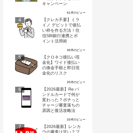
キャンペーン
61件のビュー
【クレカ不要】ミラ
イノ デビットで後払
い枠を作る方法！住
信SBI銀行連携とポ
イント活用術
36件のビュー
【クロネコ後払い現
金化】ワイド後払い
の換金手順と即日現
金化のリスク
35件のビュー
【2026最新】Re:バ
ンドルカードで何が
変わった？ポチっと
チャージ審査落ちの
原因と復活攻略法
33件のビュー
【2026最新】レンカ
ウの審査は甘い？ブ