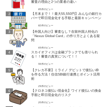
審査の理由と2つの業者の違い
85件のビュー
【月末まで！！最大55,550円】みんなの銀行カ
バーで即日現金化する手順と最新キャンペーン
82件のビュー
【外国人向け】審査なし？在留外国人特化の
「Nexus Global Card」の作り方とよくある疑
問
65件のビュー
スカイオフィスは金融ブラックでも借りられ
る！！審査の真実について！！
56件のビュー
【クレカ不要】ミライノ デビットで後払い枠
を作る方法！住信SBI銀行連携とポイント活用
術
29件のビュー
【クロネコ後払い現金化】ワイド後払いの換金
手順と即日現金化のリスク
20件のビュー