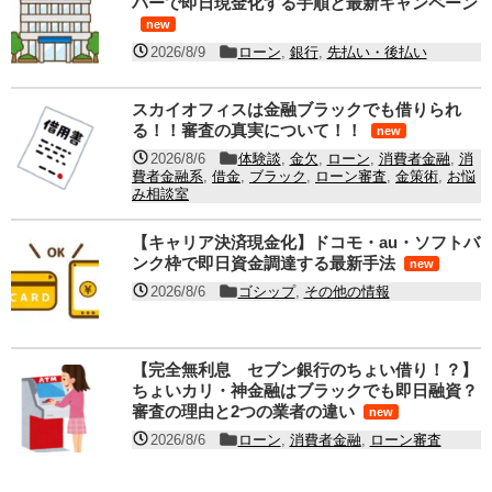
バーで即日現金化する手順と最新キャンペーン
new
2026/8/9
ローン
,
銀行
,
先払い・後払い
スカイオフィスは金融ブラックでも借りられ
る！！審査の真実について！！
new
2026/8/6
体験談
,
金欠
,
ローン
,
消費者金融
,
消
費者金融系
,
借金
,
ブラック
,
ローン審査
,
金策術
,
お悩
み相談室
【キャリア決済現金化】ドコモ・au・ソフトバ
ンク枠で即日資金調達する最新手法
new
2026/8/6
ゴシップ
,
その他の情報
【完全無利息 セブン銀行のちょい借り！？】
ちょいカリ・神金融はブラックでも即日融資？
審査の理由と2つの業者の違い
new
2026/8/6
ローン
,
消費者金融
,
ローン審査