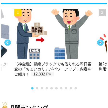
トク
【神金融】超絶ブラックでも借りれる即日審
第2
査の「ちょいカリ」がパワーアップ！内容を
利用
ご紹介！
12,332
月間ランキング