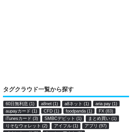
タグクラウド一覧から探す
60日無利息
(1)
a8net
(1)
a8ネット
(1)
aria pay
(1)
aupayカード
(1)
CFD
(1)
foodpanda
(1)
FX
(83)
iTunesカード
(3)
SMBCデビット
(1)
まとめ買い
(1)
りそなウォレット
(2)
アイフル
(1)
アプリ
(97)