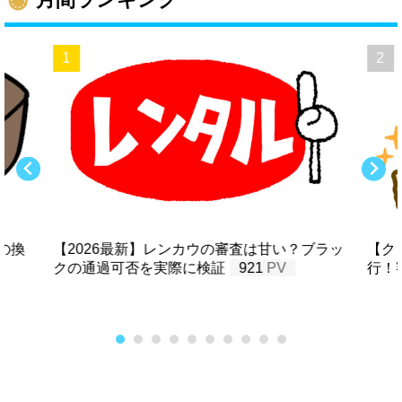
の換
【2026最新】レンカウの審査は甘い？ブラッ
【ク
クの通過可否を実際に検証
921
行！