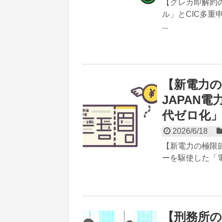
【クレカ即解約
ル」とCIC多重
...
【新電力の
JAPAN
代ゼロ化
2026/6/18
【新電力の極限節
ーを駆使した「電
【刑務所の