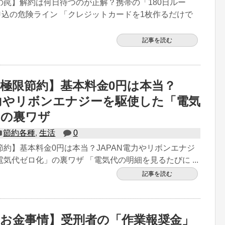
の罠】解約は何日待つのが正解？携帯の「180日ルー
申込の危険ライン 「クレジットカードを1枚作るだけで
記事を読む
極限節約】基本料金0円は本当？
電力やリボンエナジーを駆使した「電気
」の裏ワザ
節約各種
,
生活
0
約】基本料金0円は本当？JAPAN電力やリボンエナジ
気代ゼロ化」の裏ワザ 「電気代の明細を見るたびに ...
記事を読む
お金事情】受刑者の「作業報奨金」