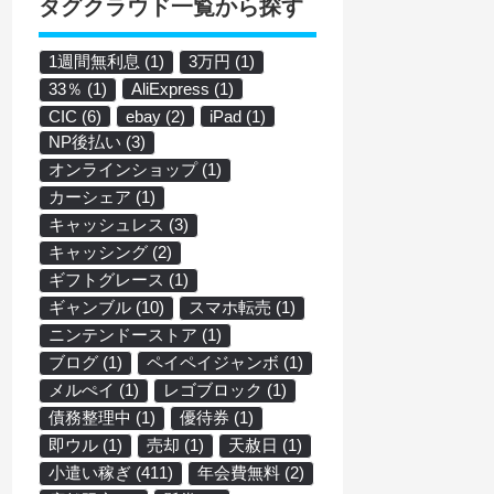
タグクラウド一覧から探す
1週間無利息
(1)
3万円
(1)
33％
(1)
AliExpress
(1)
CIC
(6)
ebay
(2)
iPad
(1)
NP後払い
(3)
オンラインショップ
(1)
カーシェア
(1)
キャッシュレス
(3)
キャッシング
(2)
ギフトグレース
(1)
ギャンブル
(10)
スマホ転売
(1)
ニンテンドーストア
(1)
ブログ
(1)
ペイペイジャンボ
(1)
メルぺイ
(1)
レゴブロック
(1)
債務整理中
(1)
優待券
(1)
即ウル
(1)
売却
(1)
天赦日
(1)
小遣い稼ぎ
(411)
年会費無料
(2)