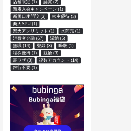
店舗限定
(1)
懸賞
(2)
新規入会キャンペーン
(1)
新規口座開設
(3)
株主優待
(3)
楽天SPU
(1)
楽天アンリミット
(1)
水商売
(1)
消費者金融
(67)
滞納
(5)
無職
(14)
登録
(3)
瞬殺
(1)
端株優待
(1)
競輪
(3)
裏ワザ
(3)
複数アカウント
(14)
銀行不要
(1)