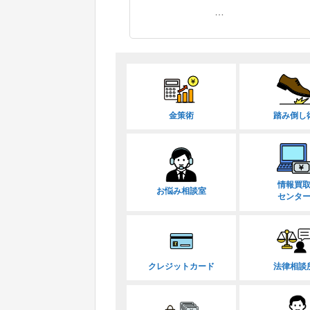
…
金策術
踏み倒し
情報買
お悩み相談室
センタ
クレジットカード
法律相談