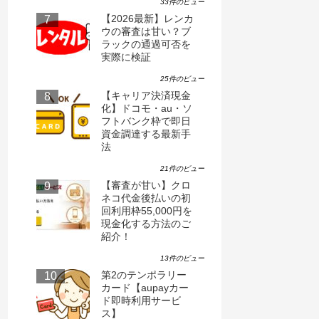
33件のビュー
【2026最新】レンカ
ウの審査は甘い？ブ
ラックの通過可否を
実際に検証
25件のビュー
【キャリア決済現金
化】ドコモ・au・ソ
フトバンク枠で即日
資金調達する最新手
法
21件のビュー
【審査が甘い】クロ
ネコ代金後払いの初
回利用枠55,000円を
現金化する方法のご
紹介！
13件のビュー
第2のテンポラリー
カード【aupayカー
ド即時利用サービ
ス】