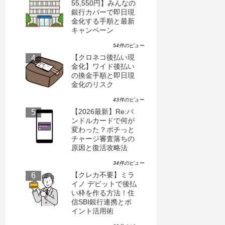
55,550円】みんなの
銀行カバーで即日現
金化する手順と最新
キャンペーン
54件のビュー
【クロネコ後払い現
金化】ワイド後払い
の換金手順と即日現
金化のリスク
43件のビュー
【2026最新】Re:バ
ンドルカードで何が
変わった？ポチっと
チャージ審査落ちの
原因と復活攻略法
34件のビュー
【クレカ不要】ミラ
イノ デビットで後払
い枠を作る方法！住
信SBI銀行連携とポ
イント活用術