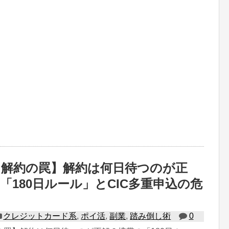
即解約の罠】解約は何日待つのが正
「180日ルール」とCIC多重申込の危
クレジットカード系
,
ポイ活
,
副業
,
踏み倒し術
0