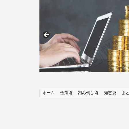
ホーム
金策術
踏み倒し術
知恵袋
ま