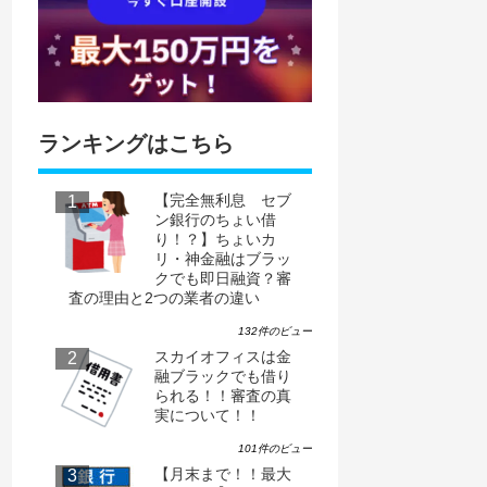
ランキングはこちら
【完全無利息 セブ
ン銀行のちょい借
り！？】ちょいカ
リ・神金融はブラッ
クでも即日融資？審
査の理由と2つの業者の違い
132件のビュー
スカイオフィスは金
融ブラックでも借り
られる！！審査の真
実について！！
101件のビュー
【月末まで！！最大