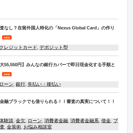
し？在留外国人特化の「Nexus Global Card」の作り
new
クレジットカード
,
デポジット型
大55,550円】みんなの銀行カバーで即日現金化する手順と
new
ローン
,
銀行
,
先払い・後払い
金融ブラックでも借りられる！！審査の真実について！！
体験談
,
金欠
,
ローン
,
消費者金融
,
消費者金融系
,
借金
,
ブ
査
,
金策術
,
お悩み相談室