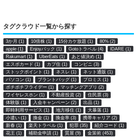
タグクラウド一覧から探す
3か月
(1)
10倍株
(1)
15分カケ放題
(1)
80%
(2)
apple
(1)
Enjoyパック
(1)
Gotoトラベル
(4)
IDARE
(1)
Rakumart
(1)
UberEats
(1)
あと値決め
(1)
エスポカード
(1)
カプ住
(1)
コンビニ
(3)
ストックポイント
(1)
ネスレ
(1)
ネット通販
(1)
パソコン
(1)
ブラントバッグ
(1)
プロミス
(1)
ポチポチフライデー
(1)
マッチングアプリ
(2)
ワイヤレスホン
(1)
不動産投資
(2)
住民票
(3)
体験版
(1)
入会キャンペーン
(2)
出品
(1)
即時利用サービス
(1)
地方移住
(1)
大暴落
(1)
小遣い
(1)
換金
(1)
換金率
(3)
携帯キャリア
(2)
新春
(1)
楽天トラベル
(1)
犯罪
(35)
紹介コード
(1)
花王
(1)
補助金申請
(1)
質屋
(9)
金策術
(453)