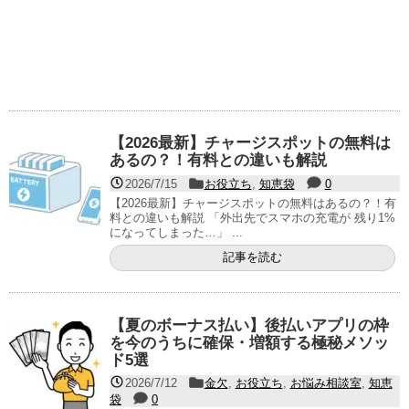
【2026最新】チャージスポットの無料は
あるの？！有料との違いも解説
2026/7/15
お役立ち
,
知恵袋
0
【2026最新】チャージスポットの無料はあるの？！有
料との違いも解説 「外出先でスマホの充電が 残り1%
になってしまった…」 ...
記事を読む
【夏のボーナス払い】後払いアプリの枠
を今のうちに確保・増額する極秘メソッ
ド5選
2026/7/12
金欠
,
お役立ち
,
お悩み相談室
,
知恵
袋
0