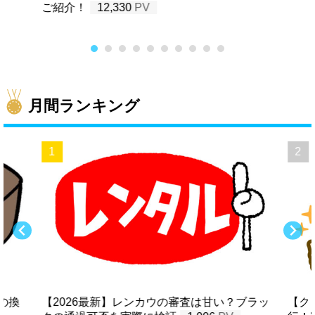
ご紹介！
12,330
月間ランキング
の換
【2026最新】レンカウの審査は甘い？ブラッ
【ク