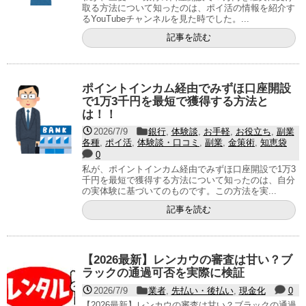
取る方法について知ったのは、ポイ活の情報を紹介す
るYouTubeチャンネルを見た時でした。...
記事を読む
ポイントインカム経由でみずほ口座開設
で1万3千円を最短で獲得する方法と
は！！
2026/7/9
銀行
,
体験談
,
お手軽
,
お役立ち
,
副業
各種
,
ポイ活
,
体験談・口コミ
,
副業
,
金策術
,
知恵袋
0
私が、ポイントインカム経由でみずほ口座開設で1万3
千円を最短で獲得する方法について知ったのは、自分
の実体験に基づいてのものです。この方法を実...
記事を読む
【2026最新】レンカウの審査は甘い？ブ
ラックの通過可否を実際に検証
2026/7/9
業者
,
先払い・後払い
,
現金化
0
【2026最新】レンカウの審査は甘い？ブラックの通過