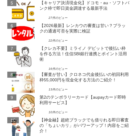
【キャリア決済現金化】ドコモ・au・ソフトバ
ンク枠で即日資金調達する最新手法
27件のビュー
【2026最新】レンカウの審査は甘い？ブラッ
クの通過可否を実際に検証
22件のビュー
【クレカ不要】ミライノ デビットで後払い枠
を作る方法！住信SBI銀行連携とポイント活用
術
16件のビュー
【審査が甘い】クロネコ代金後払いの初回利用
枠55,000円を現金化する方法のご紹介！
13件のビュー
第2のテンポラリーカード【aupayカード即時
利用サービス】
10件のビュー
【神金融】超絶ブラックでも借りれる即日審査
の「ちょいカリ」がパワーアップ！内容をご紹
介！