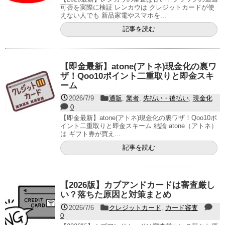
可否を実際に検証 レンカウは クレジットカードが使
えない人でも 新品家電やスマホを...
記事を読む
【即金最新】atone(アトネ)現金化の裏ワ
ザ！Qoo10ポイント二重取りと即金スキ
ーム
2026/7/9
通販
,
業者
,
先払い・後払い
,
現金化
0
【即金最新】atone(アトネ)現金化の裏ワザ！Qoo10ポ
イント二重取りと即金スキーム 結論 atone（アトネ）
は ギフト券が買え...
記事を読む
【2026版】カブアンドカードは審査厳し
い？落ちた原因と対策まとめ
2026/7/6
クレジットカード
,
カード審査
0