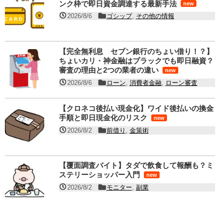
ンク枠で即日資金調達する最新手法
new
2026/8/6
ゴシップ
,
その他の情報
【完全無利息 セブン銀行のちょい借り！？】
ちょいカリ・神金融はブラックでも即日融資？
審査の理由と2つの業者の違い
new
2026/8/6
ローン
,
消費者金融
,
ローン審査
【クロネコ後払い現金化】ワイド後払いの換金
手順と即日現金化のリスク
new
2026/8/2
前借り
,
金策術
【覆面調査バイト】タダで飲食して報酬も？ミ
ステリーショッパー入門
new
2026/8/2
モニター
,
副業