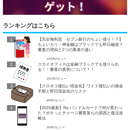
ランキングはこちら
【完全無利息 セブン銀行のちょい借り！？】
ちょいカリ・神金融はブラックでも即日融資？
審査の理由と2つの業者の違い
133件のビュー
スカイオフィスは金融ブラックでも借りられ
る！！審査の真実について！！
101件のビュー
【クロネコ後払い現金化】ワイド後払いの換金
手順と即日現金化のリスク
48件のビュー
【2026最新】Re:バンドルカードで何が変わっ
た？ポチっとチャージ審査落ちの原因と復活攻
略法
29件のビュー