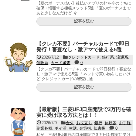
【夏のボーナス払い】後払いアプリの枠を今のうちに
確保・増額する極秘メソッド5選 「夏のボーナスまで
あと少しなんだけど 今...
記事を読む
【クレカ不要】バーチャルカードで即日
発行！審査なし・激アマで使える5選
2026/7/12
クレジットカード
,
銀行系
,
流通系
,
信販系
,
カード審査
0
【クレカ不要】バーチャルカードで即日発行！審査な
し・激アマで使える5選 「ネットで買い物をしたいけ
ど クレジットカードの審査に通...
記事を読む
【最新版】三菱UFJ口座開設で3万円を確
実に受け取る方法とは！！
2026/7/9
金欠
,
お役立ち
,
銀行
,
体験談
,
お手軽
,
副業各種
,
ポイ活
,
生活
,
金策術
,
知恵袋
0
私が、三菱UFJ銀行の口座開設で３万円を確実に受け