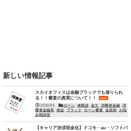
新しい情報記事
スカイオフィスは金融ブラックでも借りられ
る！！審査の真実について！！
new
2026/8/6
ローン
,
体験談
,
金欠
,
消費者金融
,
消
費者金融系
,
借金
,
ブラック
,
ローン審査
,
金策術
,
お悩
み相談室
【キャリア決済現金化】ドコモ・au・ソフトバ