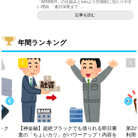
「WINNER」の仕組みとtotoより圧倒的に当たりやす
い理由 「連日深夜まで ...
記事を読む
年間ランキング
トク
【神金融】超絶ブラックでも借りれる即日審
第2
査の「ちょいカリ」がパワーアップ！内容を
利用