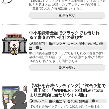
【2026版】カブアンドカードは審査厳しい？落ちた原
因と対策まとめ 結論、カブアンドカードの審査は
「激甘ではないが極端に厳しくもな...
記事を読む
中小消費者金融でブラックでも借りれ
る？審査の甘い会社の選び方
2026/7/6
アングラ
,
ローン
,
闇金
,
その他の情
報
0
中小消費者金融でブラックでも借りれる？審査の甘い
会社の選び方 結論、ブラックの状態でも 中小消費者
金融なら 借入できる可能性があり...
記事を読む
【W杯を合法ベッティング】1試合予想で
一獲千金！「WINNER」の仕組みとtoto
より圧倒的に当たりやすい理由
2026/7/3
お役立ち
,
金策術
,
知恵袋
0
【W杯を合法ベッティング】1試合予想で一獲千金！