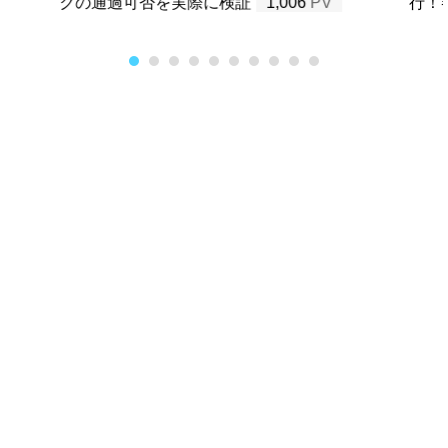
クの通過可否を実際に検証
1,006
行！