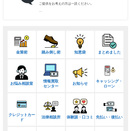
ご提供をお考えの方は一読ください。
…
金策術
踏み倒し術
知恵袋
まとめました
情報買取
キャッシング・
お悩み相談室
お知らせ
センター
ローン
クレジットカー
法律相談所
体験談・口コミ
先払い・後払い
ド