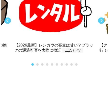
の換
【2026最新】レンカウの審査は甘い？ブラッ
【ク
クの通過可否を実際に検証
1,157
行！