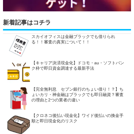
新着記事はコチラ
スカイオフィスは金融ブラックでも借りられ
る！！審査の真実について！！
【キャリア決済現金化】ドコモ・au・ソフトバン
ク枠で即日資金調達する最新手法
【完全無利息 セブン銀行のちょい借り！？】ち
ょいカリ・神金融はブラックでも即日融資？審査
の理由と2つの業者の違い
【クロネコ後払い現金化】ワイド後払いの換金手
順と即日現金化のリスク