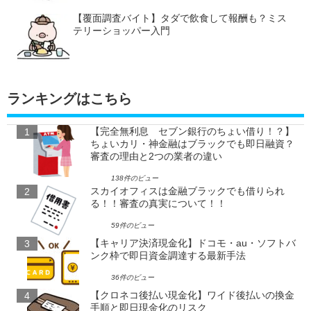
【覆面調査バイト】タダで飲食して報酬も？ミス
テリーショッパー入門
ランキングはこちら
【完全無利息 セブン銀行のちょい借り！？】
ちょいカリ・神金融はブラックでも即日融資？
審査の理由と2つの業者の違い
138件のビュー
スカイオフィスは金融ブラックでも借りられ
る！！審査の真実について！！
59件のビュー
【キャリア決済現金化】ドコモ・au・ソフトバ
ンク枠で即日資金調達する最新手法
36件のビュー
【クロネコ後払い現金化】ワイド後払いの換金
手順と即日現金化のリスク