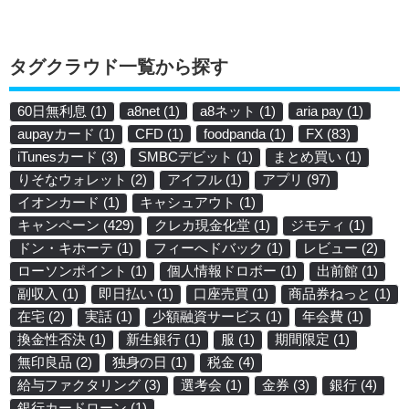
タグクラウド一覧から探す
60日無利息
(1)
a8net
(1)
a8ネット
(1)
aria pay
(1)
aupayカード
(1)
CFD
(1)
foodpanda
(1)
FX
(83)
iTunesカード
(3)
SMBCデビット
(1)
まとめ買い
(1)
りそなウォレット
(2)
アイフル
(1)
アプリ
(97)
イオンカード
(1)
キャシュアウト
(1)
キャンペーン
(429)
クレカ現金化堂
(1)
ジモティ
(1)
ドン・キホーテ
(1)
フィーへドバック
(1)
レビュー
(2)
ローソンポイント
(1)
個人情報ドロボー
(1)
出前館
(1)
副収入
(1)
即日払い
(1)
口座売買
(1)
商品券ねっと
(1)
在宅
(2)
実話
(1)
少額融資サービス
(1)
年会費
(1)
換金性否決
(1)
新生銀行
(1)
服
(1)
期間限定
(1)
無印良品
(2)
独身の日
(1)
税金
(4)
給与ファクタリング
(3)
選考会
(1)
金券
(3)
銀行
(4)
銀行カードローン
(1)