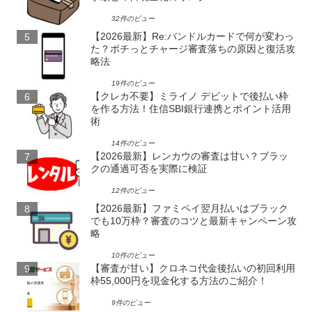
32件のビュー
【2026最新】Re:バンドルカードで何が変わっ
た？ポチっとチャージ審査落ちの原因と復活攻
略法
19件のビュー
【クレカ不要】ミライノ デビットで後払い枠
を作る方法！住信SBI銀行連携とポイント活用
術
14件のビュー
【2026最新】レンカウの審査は甘い？ブラッ
クの通過可否を実際に検証
12件のビュー
【2026最新】ファミペイ翌月払いはブラック
でも10万枠？審査のコツと最新キャンペーン攻
略
10件のビュー
【審査が甘い】クロネコ代金後払いの初回利用
枠55,000円を現金化する方法のご紹介！
9件のビュー