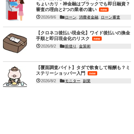
ちょいカリ・神金融はブラックでも即日融資？
審査の理由と2つの業者の違い
new
2026/8/6
ローン
,
消費者金融
,
ローン審査
【クロネコ後払い現金化】ワイド後払いの換金
手順と即日現金化のリスク
new
2026/8/2
前借り
,
金策術
【覆面調査バイト】タダで飲食して報酬も？ミ
ステリーショッパー入門
new
2026/8/2
モニター
,
副業