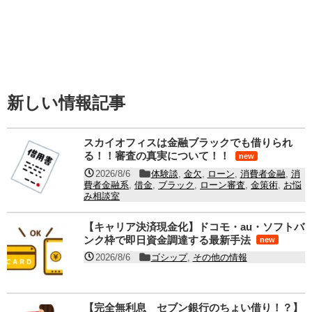
新しい情報記事
スカイオフィスは金融ブラックでも借りられ
る！！審査の真実について！！
new
2026/8/6
体験談
,
金欠
,
ローン
,
消費者金融
,
消
費者金融系
,
借金
,
ブラック
,
ローン審査
,
金策術
,
お悩
み相談室
【キャリア決済現金化】ドコモ・au・ソフトバ
ンク枠で即日資金調達する最新手法
new
2026/8/6
ゴシップ
,
その他の情報
【完全無利息 セブン銀行のちょい借り！？】