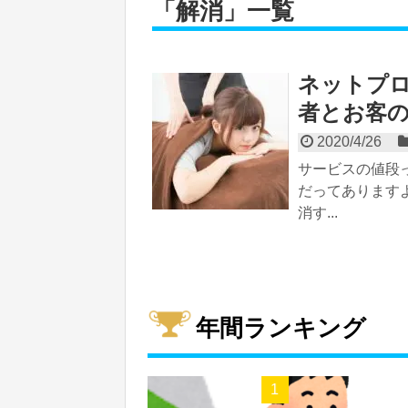
「
解消
」
一覧
ネットプ
者とお客
2020/4/26
サービスの値段
だってあります
消す...
年間ランキング