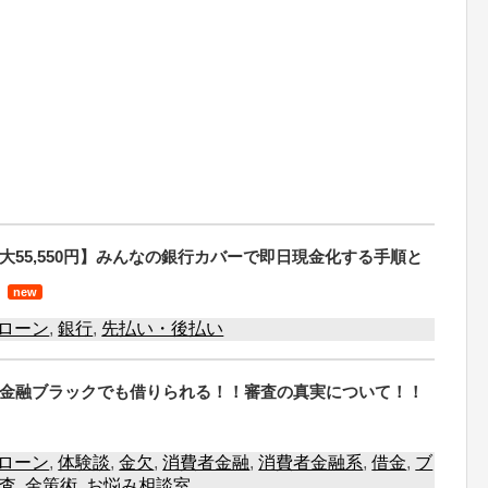
大55,550円】みんなの銀行カバーで即日現金化する手順と
new
ローン
,
銀行
,
先払い・後払い
金融ブラックでも借りられる！！審査の真実について！！
ローン
,
体験談
,
金欠
,
消費者金融
,
消費者金融系
,
借金
,
ブ
査
,
金策術
,
お悩み相談室