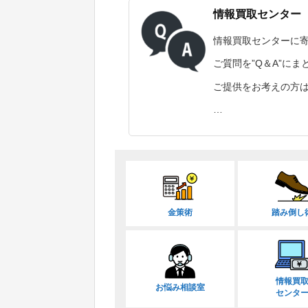
情報買取センター
情報買取センターに
ご質問を”Q＆A”に
ご提供をお考えの方
…
金策術
踏み倒し
情報買
お悩み相談室
センタ