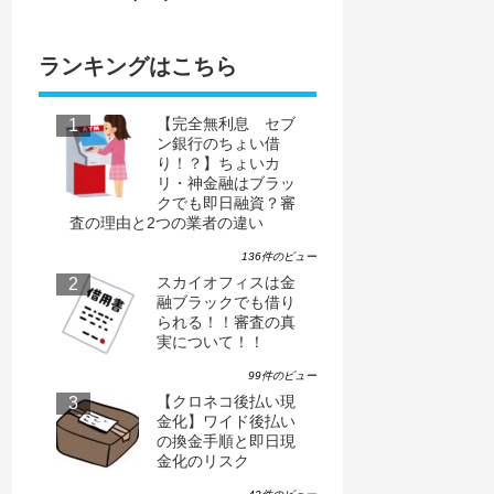
ランキングはこちら
【完全無利息 セブ
ン銀行のちょい借
り！？】ちょいカ
リ・神金融はブラッ
クでも即日融資？審
査の理由と2つの業者の違い
136件のビュー
スカイオフィスは金
融ブラックでも借り
られる！！審査の真
実について！！
99件のビュー
【クロネコ後払い現
金化】ワイド後払い
の換金手順と即日現
金化のリスク