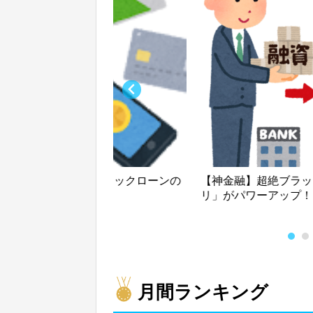
！！エアウオレットクイックローンの
【神金融】超絶ブラッ
リ」がパワーアップ！
月間ランキング