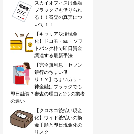
スカイオフィスは金融
ブラックでも借りられ
る！！審査の真実につ
いて！！
【キャリア決済現金
化】ドコモ・au・ソフ
トバンク枠で即日資金
調達する最新手法
【完全無利息 セブン
銀行のちょい借
り！？】ちょいカリ・
神金融はブラックでも
即日融資？審査の理由と2つの業者
の違い
【クロネコ後払い現金
化】ワイド後払いの換
金手順と即日現金化の
リスク