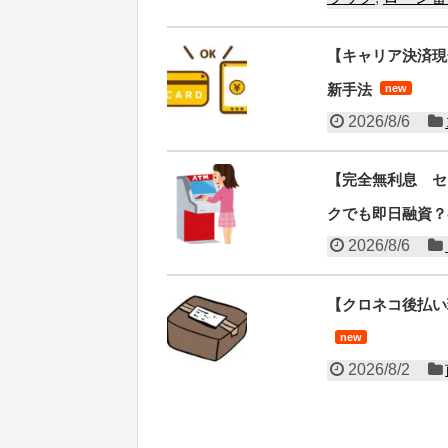
【キャリア決済現
新手法
new
2026/8/6
【完全無利息 セ
クでも即日融資？
2026/8/6
【クロネコ後払い
new
2026/8/2