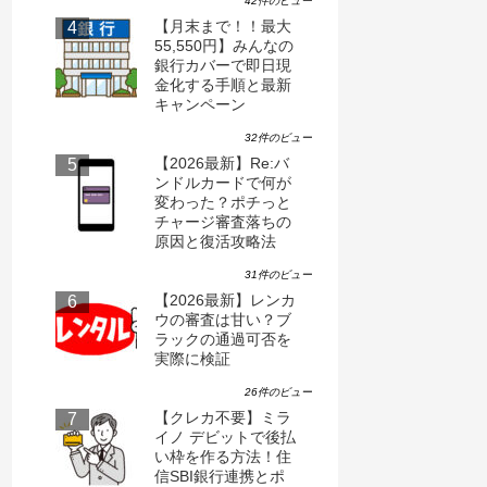
42件のビュー
【月末まで！！最大
55,550円】みんなの
銀行カバーで即日現
金化する手順と最新
キャンペーン
32件のビュー
【2026最新】Re:バ
ンドルカードで何が
変わった？ポチっと
チャージ審査落ちの
原因と復活攻略法
31件のビュー
ード【aupayカード即時利用サービス】
【本日3/2開始】
【2026最新】レンカ
OK？後払い「イ
ウの審査は甘い？ブ
違いを解説
8,736
ラックの通過可否を
実際に検証
26件のビュー
【クレカ不要】ミラ
イノ デビットで後払
い枠を作る方法！住
信SBI銀行連携とポ