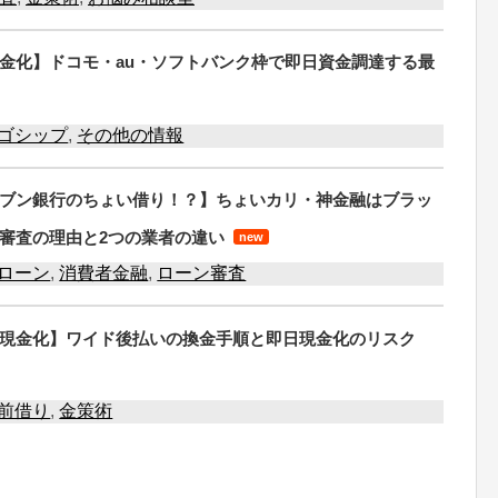
金化】ドコモ・au・ソフトバンク枠で即日資金調達する最
ゴシップ
,
その他の情報
ブン銀行のちょい借り！？】ちょいカリ・神金融はブラッ
審査の理由と2つの業者の違い
new
ローン
,
消費者金融
,
ローン審査
現金化】ワイド後払いの換金手順と即日現金化のリスク
前借り
,
金策術