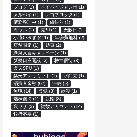
ブログ
(1)
ペイペイジャンボ
(1)
メルぺイ
(1)
レゴブロック
(1)
債務整理中
(1)
優待券
(1)
即ウル
(1)
売却
(1)
天赦日
(1)
小遣い稼ぎ
(411)
年会費無料
(2)
店舗限定
(1)
懸賞
(2)
新規入会キャンペーン
(1)
新規口座開設
(3)
株主優待
(3)
楽天SPU
(1)
楽天アンリミット
(1)
水商売
(1)
消費者金融
(67)
滞納
(5)
無職
(14)
登録
(3)
瞬殺
(1)
端株優待
(1)
競輪
(3)
裏ワザ
(3)
複数アカウント
(14)
銀行不要
(1)