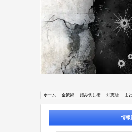
ホーム
金策術
踏み倒し術
知恵袋
ま
情報