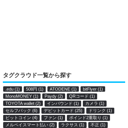
タグクラウド一覧から探す
.edu
(1)
508円
(1)
ATODENE
(1)
bitFlyer
(1)
MonoMONEY
(1)
Paydy
(2)
QRコード
(1)
TOYOTA wallet
(2)
インバウンド
(1)
カメラ
(1)
セルフバック
(6)
デビットカード
(25)
ドリンク
(1)
ビットコイン
(4)
ファン
(1)
ポインド2重取り
(1)
メルペイスマート払い
(2)
ラクサス
(1)
不正
(1)