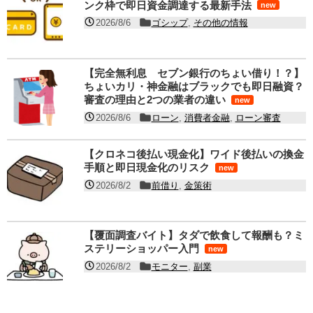
ンク枠で即日資金調達する最新手法
new
2026/8/6
ゴシップ
,
その他の情報
【完全無利息 セブン銀行のちょい借り！？】
ちょいカリ・神金融はブラックでも即日融資？
審査の理由と2つの業者の違い
new
2026/8/6
ローン
,
消費者金融
,
ローン審査
【クロネコ後払い現金化】ワイド後払いの換金
手順と即日現金化のリスク
new
2026/8/2
前借り
,
金策術
【覆面調査バイト】タダで飲食して報酬も？ミ
ステリーショッパー入門
new
2026/8/2
モニター
,
副業