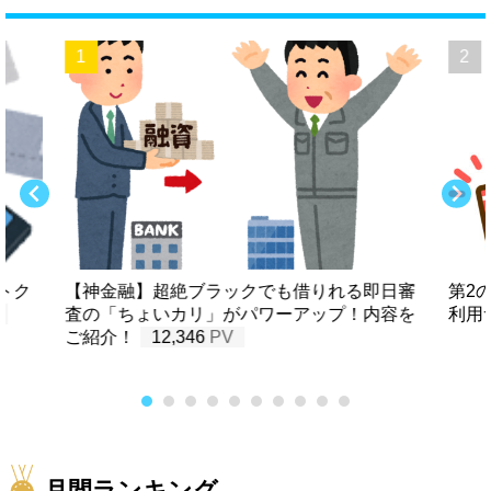
トク
【神金融】超絶ブラックでも借りれる即日審
第2
査の「ちょいカリ」がパワーアップ！内容を
利用
ご紹介！
12,346
月間ランキング