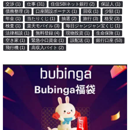
交渉
(1)
仕事
(31)
住信SBIネット銀行
(2)
保証人
(1)
債務整理
(3)
口座開設ボーナス
(1)
回収
(1)
少額
(1)
年金
(1)
当たりくじ
(1)
抽選
(2)
旅行
(3)
格安
(3)
検査
(1)
楽天モバイル
(3)
毎日ジャンジャン宝くじ
(1)
法律相談
(1)
無料登録
(4)
現物投資
(1)
生命保険
(1)
空き家
(1)
緊急小口資金
(1)
誤配送
(1)
銀行口座
(53)
飛行機
(1)
高収入バイト
(2)