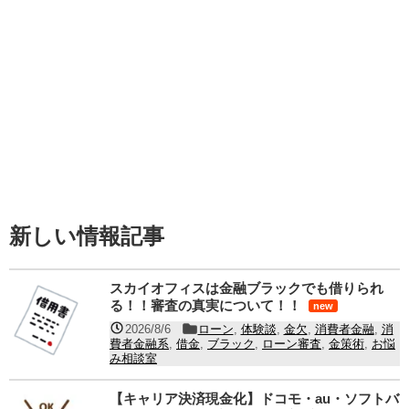
新しい情報記事
スカイオフィスは金融ブラックでも借りられ
る！！審査の真実について！！
new
2026/8/6
ローン
,
体験談
,
金欠
,
消費者金融
,
消
費者金融系
,
借金
,
ブラック
,
ローン審査
,
金策術
,
お悩
み相談室
【キャリア決済現金化】ドコモ・au・ソフトバ