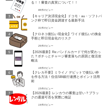
る！！審査の真実について！！
88件のビュー
【キャリア決済現金化】ドコモ・au・ソフトバ
ンク枠で即日資金調達する最新手法
31件のビュー
【クロネコ後払い現金化】ワイド後払いの換金
手順と即日現金化のリスク
26件のビュー
【2026最新】Re:バンドルカードで何が変わっ
た？ポチっとチャージ審査落ちの原因と復活攻
略法
18件のビュー
【クレカ不要】ミライノ デビットで後払い枠
を作る方法！住信SBI銀行連携とポイント活用
術
15件のビュー
【2026最新】レンカウの審査は甘い？ブラッ
クの通過可否を実際に検証
14件のビュー