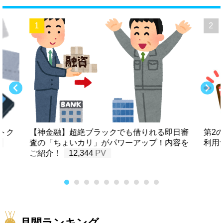
トク
【神金融】超絶ブラックでも借りれる即日審
第2
査の「ちょいカリ」がパワーアップ！内容を
利用
ご紹介！
12,344
月間ランキング