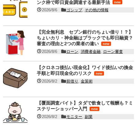
ンク枠で即日資金調達する最新手法
new
2026/8/6
ゴシップ
,
その他の情報
【完全無利息 セブン銀行のちょい借り！？】
ちょいカリ・神金融はブラックでも即日融資？
審査の理由と2つの業者の違い
new
2026/8/6
ローン
,
消費者金融
,
ローン審査
【クロネコ後払い現金化】ワイド後払いの換金
手順と即日現金化のリスク
new
2026/8/2
前借り
,
金策術
【覆面調査バイト】タダで飲食して報酬も？ミ
ステリーショッパー入門
new
2026/8/2
モニター
,
副業