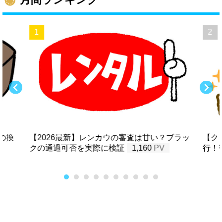
の換
【2026最新】レンカウの審査は甘い？ブラッ
【ク
クの通過可否を実際に検証
1,160
行！