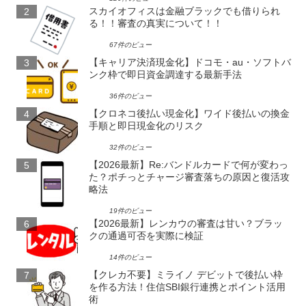
スカイオフィスは金融ブラックでも借りられ
る！！審査の真実について！！
67件のビュー
【キャリア決済現金化】ドコモ・au・ソフトバ
ンク枠で即日資金調達する最新手法
36件のビュー
【クロネコ後払い現金化】ワイド後払いの換金
手順と即日現金化のリスク
32件のビュー
【2026最新】Re:バンドルカードで何が変わっ
た？ポチっとチャージ審査落ちの原因と復活攻
略法
19件のビュー
【2026最新】レンカウの審査は甘い？ブラッ
クの通過可否を実際に検証
14件のビュー
【クレカ不要】ミライノ デビットで後払い枠
を作る方法！住信SBI銀行連携とポイント活用
術