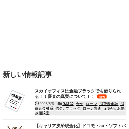
新しい情報記事
スカイオフィスは金融ブラックでも借りられ
る！！審査の真実について！！
new
2026/8/6
体験談
,
金欠
,
ローン
,
消費者金融
,
消
費者金融系
,
借金
,
ブラック
,
ローン審査
,
金策術
,
お悩
み相談室
【キャリア決済現金化】ドコモ・au・ソフトバ