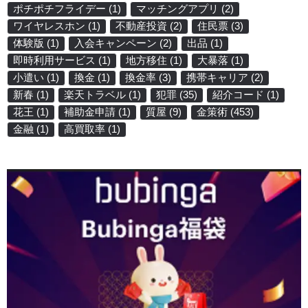
ポチポチフライデー
(1)
マッチングアプリ
(2)
ワイヤレスホン
(1)
不動産投資
(2)
住民票
(3)
体験版
(1)
入会キャンペーン
(2)
出品
(1)
即時利用サービス
(1)
地方移住
(1)
大暴落
(1)
小遣い
(1)
換金
(1)
換金率
(3)
携帯キャリア
(2)
新春
(1)
楽天トラベル
(1)
犯罪
(35)
紹介コード
(1)
花王
(1)
補助金申請
(1)
質屋
(9)
金策術
(453)
金融
(1)
高買取率
(1)