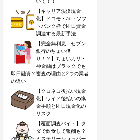
いて！！
【キャリア決済現金
化】ドコモ・au・ソフ
トバンク枠で即日資金
調達する最新手法
【完全無利息 セブン
銀行のちょい借
り！？】ちょいカリ・
神金融はブラックでも
即日融資？審査の理由と2つの業者
の違い
【クロネコ後払い現金
化】ワイド後払いの換
金手順と即日現金化の
リスク
【覆面調査バイト】タ
ダで飲食して報酬も？
ミステリーショッパー