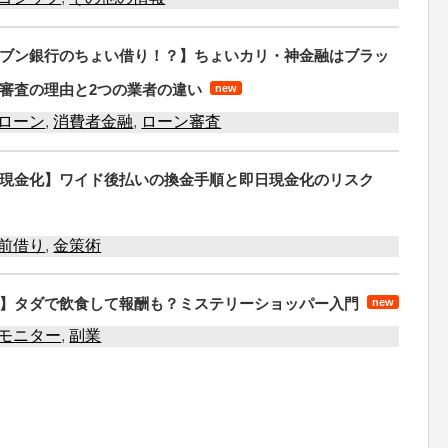
ブン銀行のちょい借り！？】ちょいカリ・神金融はブラッ
審査の理由と2つの業者の違い
new
ローン
,
消費者金融
,
ローン審査
現金化】ワイド後払いの換金手順と即日現金化のリスク
前借り
,
金策術
】タダで飲食して報酬も？ミステリーショッパー入門
new
モニター
,
副業