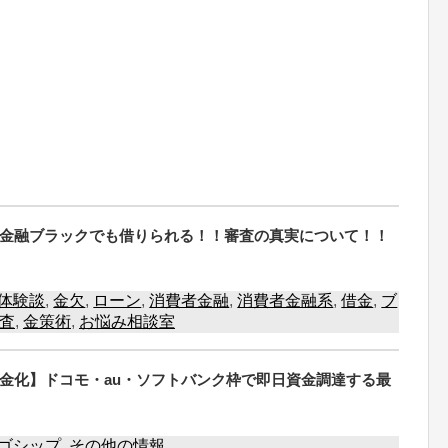
金融ブラックでも借りられる！！審査の真実について！！
体験談
,
金欠
,
ローン
,
消費者金融
,
消費者金融系
,
借金
,
ブ
査
,
金策術
,
お悩み相談室
金化】ドコモ・au・ソフトバンク枠で即日資金調達する最
ゴシップ
,
その他の情報