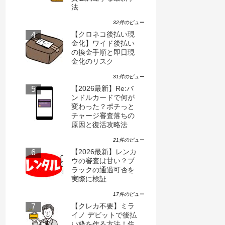
法
32件のビュー
【クロネコ後払い現
金化】ワイド後払い
の換金手順と即日現
金化のリスク
31件のビュー
【2026最新】Re:バ
ンドルカードで何が
ード【aupayカード即時利用サービス】
【本日3/2開始】
変わった？ポチっと
OK？後払い「イ
チャージ審査落ちの
原因と復活攻略法
違いを解説
8,736
21件のビュー
【2026最新】レンカ
ウの審査は甘い？ブ
ラックの通過可否を
実際に検証
17件のビュー
【クレカ不要】ミラ
イノ デビットで後払
い枠を作る方法！住