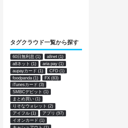
タグクラウド一覧から探す
60日無利息
(1)
a8net
(1)
a8ネット
(1)
aria pay
(1)
aupayカード
(1)
CFD
(1)
foodpanda
(1)
FX
(83)
iTunesカード
(3)
SMBCデビット
(1)
まとめ買い
(1)
りそなウォレット
(2)
アイフル
(1)
アプリ
(97)
イオンカード
(1)
キャシュアウト
(1)