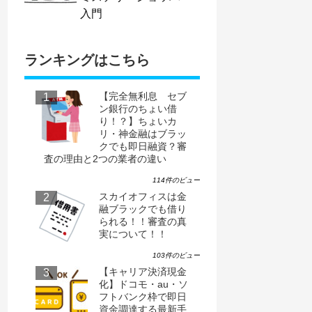
入門
ランキングはこちら
【完全無利息 セブ
ン銀行のちょい借
り！？】ちょいカ
リ・神金融はブラッ
クでも即日融資？審
査の理由と2つの業者の違い
114件のビュー
スカイオフィスは金
融ブラックでも借り
られる！！審査の真
実について！！
103件のビュー
【キャリア決済現金
化】ドコモ・au・ソ
フトバンク枠で即日
資金調達する最新手