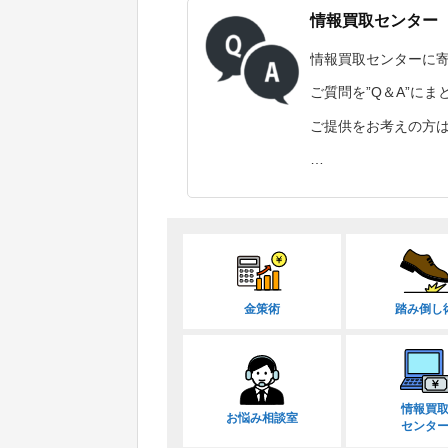
情報買取センター
情報買取センターに
ご質問を”Q＆A”に
ご提供をお考えの方
…
金策術
踏み倒し
情報買
お悩み相談室
センタ