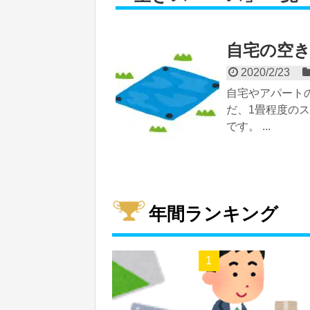
自宅の空
2020/2/23
自宅やアパート
だ、1畳程度の
です。 ...
年間ランキング