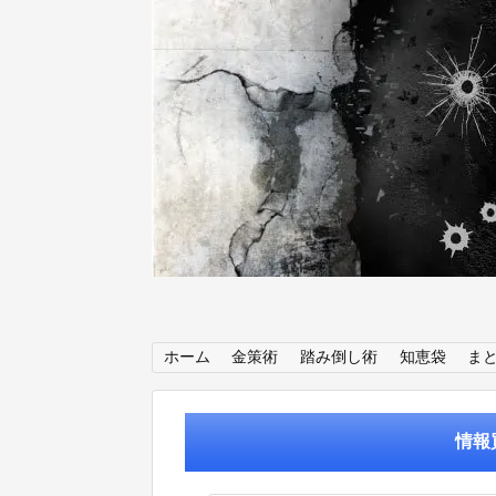
ホーム
金策術
踏み倒し術
知恵袋
ま
情報